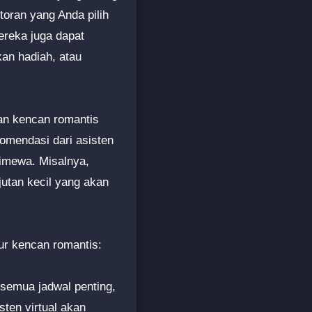
oran yang Anda pilih
reka juga dapat
an hadiah, atau
lan kencan romantis
omendasi dari asisten
stimewa. Misalnya,
jutan kecil yang akan
ur kencan romantis:
semua jadwal penting,
sten virtual akan