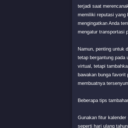
terjadi saat merencana
memiliki reputasi yan
mengingatkan Anda tent
mengatur transportasi 
Namun, penting untuk d
tetap bergantung pada
virtual, tetapi tambahk
bawakan bunga favorit p
membuatnya tersenyu
Beberapa tips tambaha
Gunakan fitur kalender
seperti hari ulang tahun