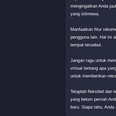
mengingatkan Anda jau
yang istimewa.
Manfaatkan fitur rekom
pengguna lain. Hal ini
tempat tersebut.
Jangan ragu untuk memb
virtual tentang apa yan
untuk memberikan reko
Tetaplah fleksibel dan 
yang belum pernah Anda
baru. Siapa tahu, And