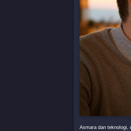
Asmara dan teknologi, 