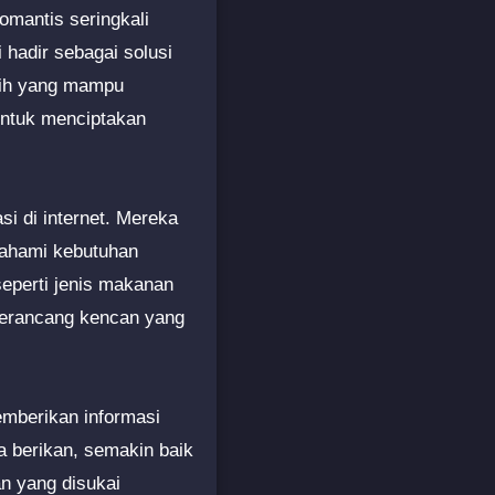
omantis seringkali
 hadir sebagai solusi
gih yang mampu
untuk menciptakan
si di internet. Mereka
emahami kebutuhan
eperti jenis makanan
t merancang kencan yang
mberikan informasi
a berikan, semakin baik
n yang disukai