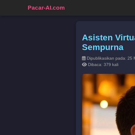
Pacar-AI.com
Asisten Virt
Sempurna
Dipublikasikan pada: 25 
Dibaca: 379 kali