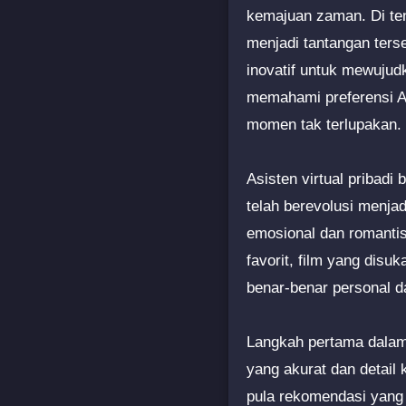
kemajuan zaman. Di ten
menjadi tantangan terse
inovatif untuk mewuju
memahami preferensi An
momen tak terlupakan.
Asisten virtual pribadi
telah berevolusi menja
emosional dan romantis
favorit, film yang disu
benar-benar personal 
Langkah pertama dalam
yang akurat dan detail
pula rekomendasi yang 