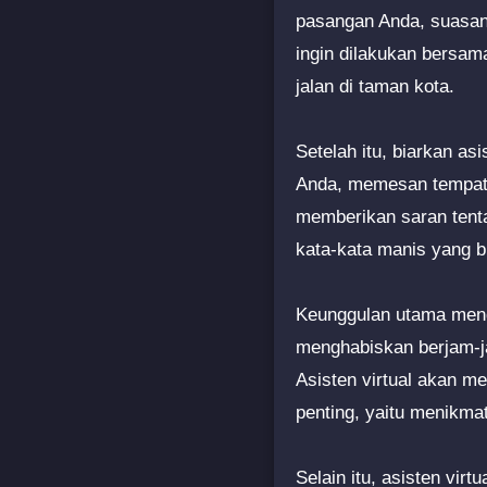
pasangan Anda, suasana
ingin dilakukan bersam
jalan di taman kota.
Setelah itu, biarkan as
Anda, memesan tempat, 
memberikan saran tenta
kata-kata manis yang b
Keunggulan utama mengg
menghabiskan berjam-ja
Asisten virtual akan m
penting, yaitu menikm
Selain itu, asisten vi