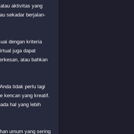
atau aktivitas yang
au sekadar berjalan-
uai dengan kriteria
rtual juga dapat
berkesan, atau bahkan
nda tidak perlu lagi
 kencan yang kreatif.
ada hal yang lebih
lahan umum yang sering