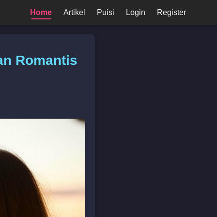
Home
Artikel
Puisi
Login
Register
can Romantis