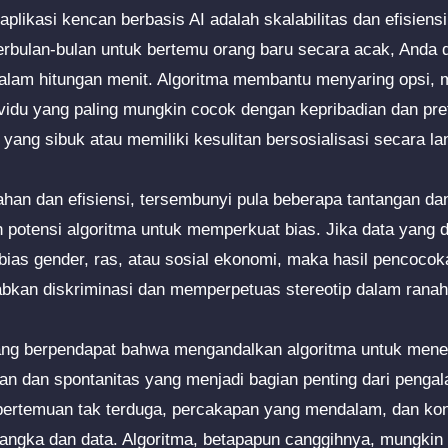
plikasi kencan berbasis AI adalah skalabilitas dan efisiens
rbulan-bulan untuk bertemu orang baru secara acak, Anda
l dalam hitungan menit. Algoritma membantu menyaring opsi,
ividu yang paling mungkin cocok dengan kepribadian dan pref
ang sibuk atau memiliki kesulitan bersosialisasi secara la
han dan efisiensi, tersembunyi pula beberapa tantangan da
ah potensi algoritma untuk memperkuat bias. Jika data yang 
ias gender, ras, atau sosial ekonomi, maka hasil pencoco
abkan diskriminasi dan memperpetuas stereotip dalam ranah
orang berpendapat bahwa mengandalkan algoritma untuk men
an dan spontanitas yang menjadi bagian penting dari pengal
 pertemuan tak terduga, percakapan yang mendalam, dan ko
n angka dan data. Algoritma, betapapun canggihnya, mungkin 