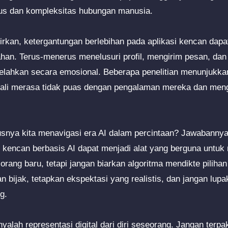
s dan kompleksitas hubungan manusia.
rkan, ketergantungan berlebihan pada aplikasi kencan dapa
ahan. Terus-menerus menelusuri profil, mengirim pesan, da
lelahkan secara emosional. Beberapa penelitian menunjukk
gkali merasa tidak puas dengan pengalaman mereka dan men
snya kita menavigasi era AI dalam percintaan? Jawabannya
 kencan berbasis AI dapat menjadi alat yang berguna untuk
rang baru, tetapi jangan biarkan algoritma mendikte piliha
 bijak, tetapkan ekspektasi yang realistis, dan jangan lup
g.
yalah representasi digital dari diri seseorang. Jangan terp