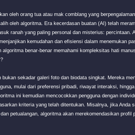
ukan oleh orang tua atau mak comblang yang berpengalaman. 
 alih oleh algoritma. Era kecerdasan buatan (AI) telah me
suk ranah yang paling personal dan misterius: percintaan. 
 menjanjikan kemudahan dan efisiensi dalam menemukan pas
h algoritma benar-benar memahami kompleksitas hati manu
i?
 bukan sekadar galeri foto dan biodata singkat. Mereka me
una, mulai dari preferensi pribadi, riwayat interaksi, hing
goritma ini kemudian mencocokkan pengguna dengan individu
asarkan kriteria yang telah ditentukan. Misalnya, jika Anda
dan petualangan, algoritma akan merekomendasikan profil 