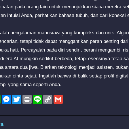
empatan pada orang lain untuk menunjukkan siapa mereka sebe
an intuisi Anda, perhatikan bahasa tubuh, dan cari koneksi 
adalah pengalaman manusiawi yang kompleks dan unik. Algo
arian, tetapi tidak dapat menggantikan peran penting dari i
a hati. Percayalah pada diri sendiri, berani mengambil ris
a di era AI mungkin sedikit berbeda, tetapi esensinya tetap 
antara dua jiwa. Biarkan teknologi menjadi asisten, buka
an cinta sejati. Ingatlah bahwa di balik setiap profil digit
impi yang sama seperti Anda.
l
WhatsApp
Messenger
Twitter
Print
Line
Copy
Gmail
Link
ya