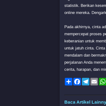
statistik. Berikan kes
online mereka. Dengark
Pada akhirnya, cinta 
mempercepat proses penc
keberanian untuk membuk
untuk jatuh cinta. Cint
mendalam dan bermakna 
perjalanan Anda menemuk
cerita, harapan, dan m
Share
Facebook
Telegram
Emai
Baca Artikel Lainn