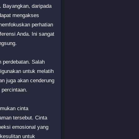
i. Bayangkan, daripada
 dapat mengakses
 memfokuskan perhatian
erensi Anda. Ini sangat
ngsung.
n perdebatan. Salah
digunakan untuk melatih
kan juga akan cenderung
 percintaan.
emukan cinta
aman tersebut. Cinta
neksi emosional yang
kesulitan untuk