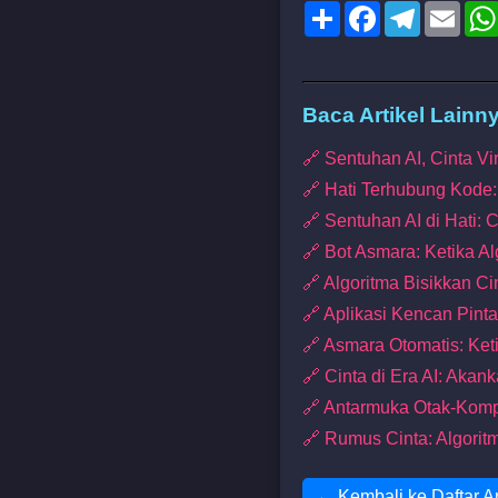
Share
Facebook
Telegram
Emai
Baca Artikel Lainn
🔗 Sentuhan AI, Cinta V
🔗 Hati Terhubung Kode
🔗 Sentuhan AI di Hati: 
🔗 Bot Asmara: Ketika Al
🔗 Algoritma Bisikkan C
🔗 Aplikasi Kencan Pint
🔗 Asmara Otomatis: Ket
🔗 Cinta di Era AI: Aka
🔗 Antarmuka Otak-Komp
🔗 Rumus Cinta: Algorit
← Kembali ke Daftar Ar