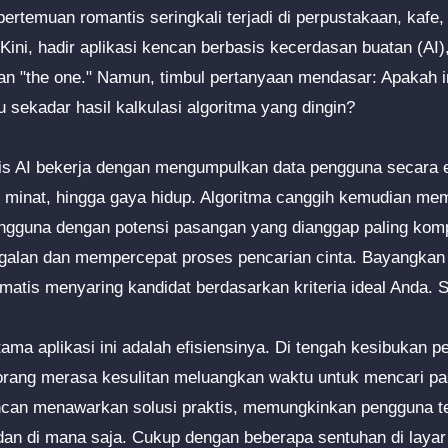
pertemuan romantis seringkali terjadi di perpustakaan, kafe,
Kini, hadir aplikasi kencan berbasis kecerdasan buatan (AI)
n "the one." Namun, timbul pertanyaan mendasar: Apakah in
au sekadar hasil kalkulasi algoritma yang dingin?
is AI bekerja dengan mengumpulkan data pengguna secara ek
i, minat, hingga gaya hidup. Algoritma canggih kemudian mem
gguna dengan potensi pasangan yang dianggap paling kompa
galan dan mempercepat proses pencarian cinta. Bayangkan 
omatis menyaring kandidat berdasarkan kriteria ideal Anda.
tama aplikasi ini adalah efisiensinya. Di tengah kesibukan p
orang merasa kesulitan meluangkan waktu untuk mencari p
kencan menawarkan solusi praktis, memungkinkan pengguna 
dan di mana saja. Cukup dengan beberapa sentuhan di layar