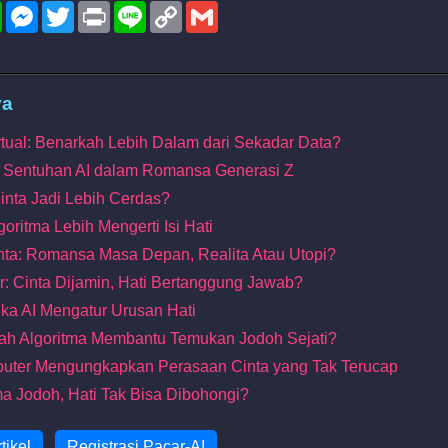
l
WhatsApp
Messenger
Twitter
Print
Line
Copy
Gmail
Link
ya
irtual: Benarkah Lebih Dalam dari Sekadar Data?
: Sentuhan AI dalam Romansa Generasi Z
Cinta Jadi Lebih Cerdas?
goritma Lebih Mengerti Isi Hati
inta: Romansa Masa Depan, Realita Atau Utopi?
ar: Cinta Dijamin, Hati Bertanggung Jawab?
ika AI Mengatur Urusan Hati
nkah Algoritma Membantu Temukan Jodoh Sejati?
uter Mengungkapkan Perasaan Cinta yang Tak Terucap
ma Jodoh, Hati Tak Bisa Dibohongi?
tikel
Registrasi Pacar-AI