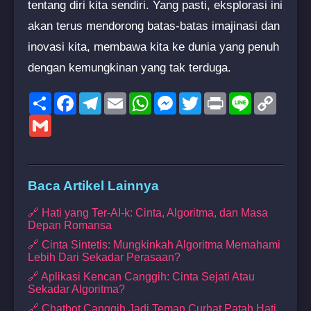
tentang diri kita sendiri. Yang pasti, eksplorasi ini
akan terus mendorong batas-batas imajinasi dan
inovasi kita, membawa kita ke dunia yang penuh
dengan kemungkinan yang tak terduga.
Share
Facebook
Telegram
Email
WhatsApp
Messenger
Twitter
Print
Line
Copy
Link
Gmail
Baca Artikel Lainnya
🔗 Hati yang Ter-AI-k: Cinta, Algoritma, dan Masa
Depan Romansa
🔗 Cinta Sintetis: Mungkinkah Algoritma Memahami
Lebih Dari Sekadar Perasaan?
🔗 Aplikasi Kencan Canggih: Cinta Sejati Atau
Sekadar Algoritma?
🔗 Chatbot Canggih Jadi Teman Curhat Patah Hati