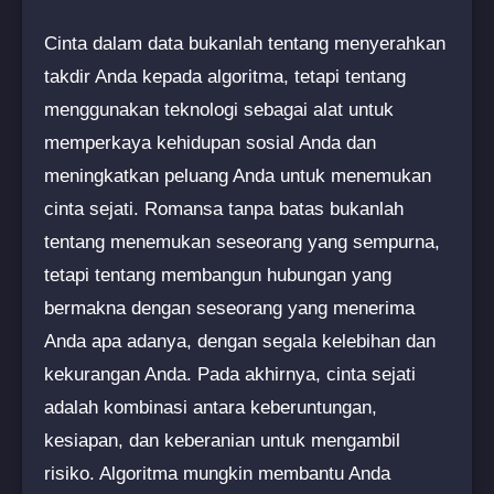
Cinta dalam data bukanlah tentang menyerahkan
takdir Anda kepada algoritma, tetapi tentang
menggunakan teknologi sebagai alat untuk
memperkaya kehidupan sosial Anda dan
meningkatkan peluang Anda untuk menemukan
cinta sejati. Romansa tanpa batas bukanlah
tentang menemukan seseorang yang sempurna,
tetapi tentang membangun hubungan yang
bermakna dengan seseorang yang menerima
Anda apa adanya, dengan segala kelebihan dan
kekurangan Anda. Pada akhirnya, cinta sejati
adalah kombinasi antara keberuntungan,
kesiapan, dan keberanian untuk mengambil
risiko. Algoritma mungkin membantu Anda