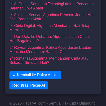
🔗 AI Cupid: Sentuhan Teknologi dalam Pencarian
Belahan Jiwa Abadi
🔗 Aplikasi Kencan: Algoritma Penentu Jodoh, Hati
Jadi Penentu Akhir?
🔗 Cinta Digital: Algoritma Membantu, Hati Tetap
Memilih
🔗 Dari Data ke Debaran: Algoritma Jatuh Cinta,
Hati Bagaimana?
🔗 Rayuan Algoritma: Ketika Kecerdasan Buatan
Mencoba Memahami Bahasa Cinta
🔗 Romansa Algoritma: Membangun Cinta atau
Sekadar Simulasi Hati?
← Kembali ke Daftar Artikel
Registrasi Pacar-AI
© 2026 Pacar-AI.com - Semua Hak Cipta Dilindungi