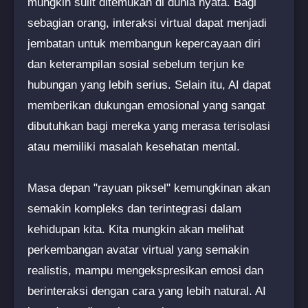
mungkin sulit ditemukan di dunia nyata. Bagi
sebagian orang, interaksi virtual dapat menjadi
jembatan untuk membangun kepercayaan diri
dan keterampilan sosial sebelum terjun ke
hubungan yang lebih serius. Selain itu, AI dapat
memberikan dukungan emosional yang sangat
dibutuhkan bagi mereka yang merasa terisolasi
atau memiliki masalah kesehatan mental.
Masa depan "rayuan piksel" kemungkinan akan
semakin kompleks dan terintegrasi dalam
kehidupan kita. Kita mungkin akan melihat
perkembangan avatar virtual yang semakin
realistis, mampu mengekspresikan emosi dan
berinteraksi dengan cara yang lebih natural. AI