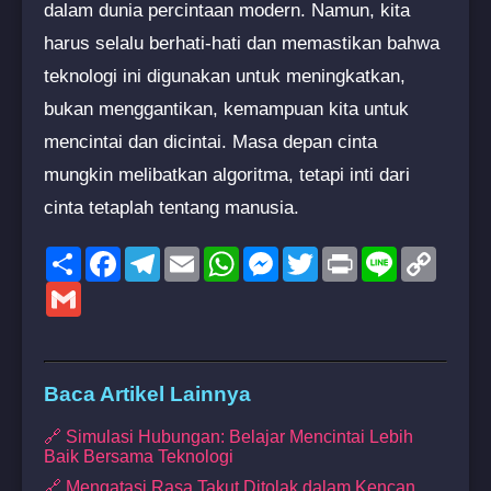
dalam dunia percintaan modern. Namun, kita
harus selalu berhati-hati dan memastikan bahwa
teknologi ini digunakan untuk meningkatkan,
bukan menggantikan, kemampuan kita untuk
mencintai dan dicintai. Masa depan cinta
mungkin melibatkan algoritma, tetapi inti dari
cinta tetaplah tentang manusia.
Share
Facebook
Telegram
Email
WhatsApp
Messenger
Twitter
Print
Line
Copy
Link
Gmail
Baca Artikel Lainnya
🔗 Simulasi Hubungan: Belajar Mencintai Lebih
Baik Bersama Teknologi
🔗 Mengatasi Rasa Takut Ditolak dalam Kencan