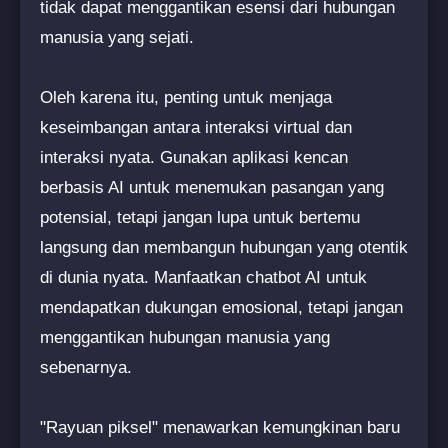
tidak dapat menggantikan esensi dari hubungan
manusia yang sejati.
Oleh karena itu, penting untuk menjaga
keseimbangan antara interaksi virtual dan
interaksi nyata. Gunakan aplikasi kencan
berbasis AI untuk menemukan pasangan yang
potensial, tetapi jangan lupa untuk bertemu
langsung dan membangun hubungan yang otentik
di dunia nyata. Manfaatkan chatbot AI untuk
mendapatkan dukungan emosional, tetapi jangan
menggantikan hubungan manusia yang
sebenarnya.
"Rayuan piksel" menawarkan kemungkinan baru