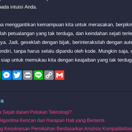
ada intuisi Anda.
ma menggantikan kemampuan kita untuk merasakan, berpikir
lah petualangan yang tak terduga, dan keindahan sejati terl
ya. Jadi, geseklah dengan bijak, berinteraksilah dengan aute
diri, tanpa harus selalu dipandu oleh kode. Mungkin saja, c
, siap untuk memukau kita dengan keajaiban yang tak terdug
l
WhatsApp
Messenger
Twitter
Print
Line
Copy
Gmail
Link
ya
a Sejati dalam Pelukan Teknologi?
 Algoritma Kencan dan Harapan Hati yang Bersemi.
ng Kesuksesan Pernikahan Berdasarkan Analisis Kompatibilitas