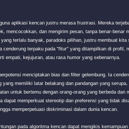
una aplikasi kencan justru merasa frustrasi. Mereka terjeb
ek, mencocokkan, dan mengirim pesan, tanpa benar-benar
yang terlalu banyak, paradoks pilihan, justru membuat kita 
a cenderung terpaku pada "fitur" yang ditampilkan di profil,
rti empati, kejujuran, atau rasa humor yang sebenarnya.
berpotensi menciptakan bias dan filter gelembung. Ia cen
g yang memiliki latar belakang dan pandangan yang serupa,
tan untuk bertemu dengan orang-orang yang berbeda dan
tma dapat memperkuat stereotip dan preferensi yang tidak disa
hingga memperpetuasi diskriminasi dalam dunia kencan.
gantungan pada algoritma kencan dapat mengikis kemampuan k