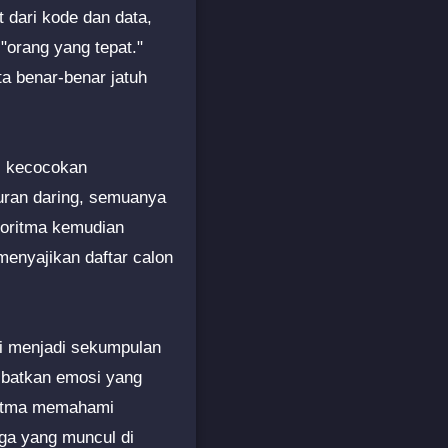
 dari kode dan data,
orang yang tepat."
ta benar-benar jatuh
i kecocokan
suran daring, semuanya
lgoritma kemudian
 menyajikan daftar calon
si menjadi sekumpulan
libatkan emosi yang
oritma memahami
ga yang muncul di