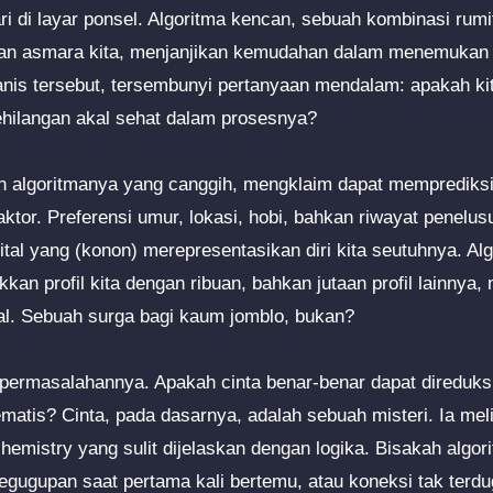
i di layar ponsel. Algoritma kencan, sebuah kombinasi rumit
pan asmara kita, menjanjikan kemudahan dalam menemukan "
manis tersebut, tersembunyi pertanyaan mendalam: apakah ki
ehilangan akal sehat dalam prosesnya?
an algoritmanya yang canggih, mengklaim dapat memprediks
aktor. Preferensi umur, lokasi, hobi, bahkan riwayat penelu
igital yang (konon) merepresentasikan diri kita seutuhnya. A
an profil kita dengan ribuan, bahkan jutaan profil lainnya,
al. Sebuah surga bagi kaum jomblo, bukan?
k permasalahannya. Apakah cinta benar-benar dapat direduk
ematis? Cinta, pada dasarnya, adalah sebuah misteri. Ia me
 chemistry yang sulit dijelaskan dengan logika. Bisakah alg
gugupan saat pertama kali bertemu, atau koneksi tak terdu