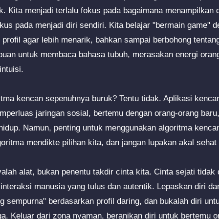
k. Kita menjadi terlalu fokus pada bagaimana menampilkan di
 fokus pada menjadi diri sendiri. Kita belajar "bermain game" 
rofil agar lebih menarik, bahkan sampai berbohong tentang d
puan untuk membaca bahasa tubuh, merasakan energi orang 
ntuisi.
ritma kencan sepenuhnya buruk? Tentu tidak. Aplikasi kenca
perluas jaringan sosial, bertemu dengan orang-orang baru
dup. Namun, penting untuk menggunakan algoritma kencan 
oritma mendikte pilihan kita, dan jangan lupakan akal sehat d
alah alat, bukan penentu takdir cinta kita. Cinta sejati tida
nteraksi manusia yang tulus dan autentik. Lepaskan diri dar
sempurna" berdasarkan profil daring, dan bukalah diri un
a. Keluar dari zona nyaman, beranikan diri untuk bertemu o