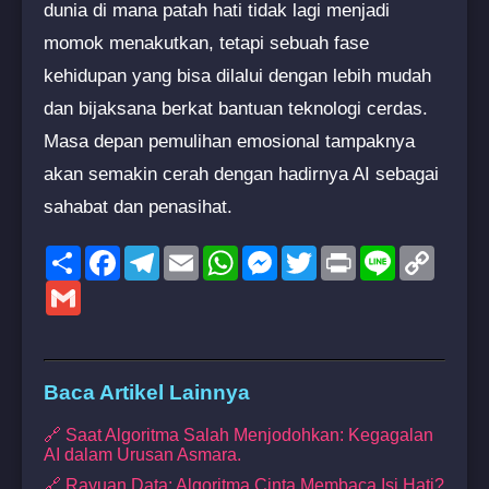
dunia di mana patah hati tidak lagi menjadi
momok menakutkan, tetapi sebuah fase
kehidupan yang bisa dilalui dengan lebih mudah
dan bijaksana berkat bantuan teknologi cerdas.
Masa depan pemulihan emosional tampaknya
akan semakin cerah dengan hadirnya AI sebagai
sahabat dan penasihat.
Share
Facebook
Telegram
Email
WhatsApp
Messenger
Twitter
Print
Line
Copy
Link
Gmail
Baca Artikel Lainnya
🔗 Saat Algoritma Salah Menjodohkan: Kegagalan
AI dalam Urusan Asmara.
🔗 Rayuan Data: Algoritma Cinta Membaca Isi Hati?