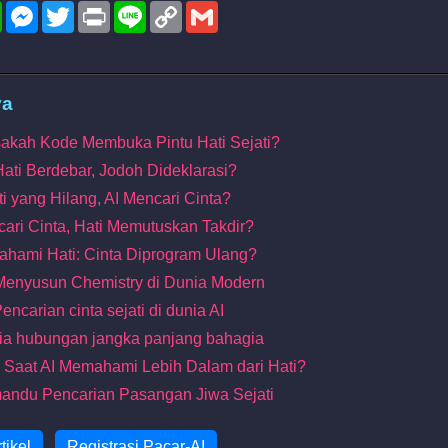
l
WhatsApp
Messenger
Twitter
Print
Line
Copy
Gmail
Link
ya
sakah Kode Membuka Pintu Hati Sejati?
 Hati Berdebar, Jodoh Dideklarasi?
i yang Hilang, AI Mencari Cinta?
ari Cinta, Hati Memutuskan Takdir?
ahami Hati: Cinta Diprogram Ulang?
 Menyusun Chemistry di Dunia Modern
encarian cinta sejati di dunia AI
ia hubungan jangka panjang bahagia
a: Saat AI Memahami Lebih Dalam dari Hati?
mandu Pencarian Pasangan Jiwa Sejati
tikel
Registrasi Pacar-AI