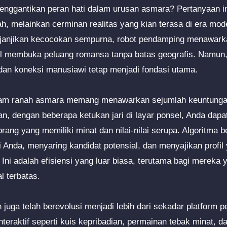
nggantikan peran hati dalam urusan asmara? Pertanyaan in
iah, melainkan cerminan realitas yang kian terasa di era mode
njanjikan kecocokan sempurna, robot pendamping menawark
ual membuka peluang romansa tanpa batas geografis. Namun, 
 dan koneksi manusiawi tetap menjadi fondasi utama.
lam ranah asmara memang menawarkan sejumlah keuntunga
n, dengan beberapa ketukan jari di layar ponsel, Anda dap
rang yang memiliki minat dan nilai-nilai serupa. Algoritma b
 Anda, menyaring kandidat potensial, dan menyajikan profil
 Ini adalah efisiensi yang luar biasa, terutama bagi mereka 
l terbatas.
juga telah berevolusi menjadi lebih dari sekadar platform p
interaktif seperti kuis kepribadian, permainan tebak minat, d