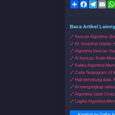
Share
Facebook
Telegram
Emai
Baca Artikel Lainn
🔗 Kencan Algoritma: Bi
🔗 AI: Sentuhan Digital,
🔗 Algoritma Kencan: Hat
🔗 AI Kencan: Kode Menc
🔗 Ketika Algoritma Mem
🔗 Cinta Terprogram: AI
🔗 Hati terhubung data: P
🔗 AI mengungkap rahas
🔗 Algoritma Jatuh Cint
🔗 Logika Algoritma Me
← Kembali ke Daftar Ar