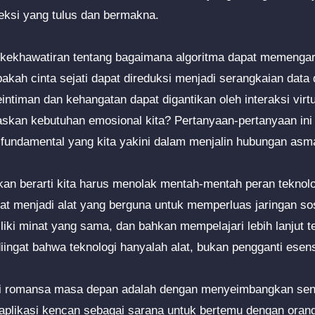
si yang tulus dan bermakna.
l kekhawatiran tentang bagaimana algoritma dapat memengaruh
Apakah cinta sejati dapat direduksi menjadi serangkaian dat
ntiman dan kehangatan dapat digantikan oleh interaksi virt
skan kebutuhan emosional kita? Pertanyaan-pertanyaan ini
i fundamental yang kita yakini dalam menjalin hubungan asm
an berarti kita harus menolak mentah-mentah peran teknolo
at menjadi alat yang berguna untuk memperluas jaringan s
ki minat yang sama, dan bahkan mempelajari lebih lanjut tent
ingat bahwa teknologi hanyalah alat, bukan pengganti esensi 
i romansa masa depan adalah dengan menyeimbangkan sen
 aplikasi kencan sebagai sarana untuk bertemu dengan orang