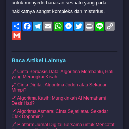
untuk menyederhanakan sesuatu yang pada
hakikatnya sangat kompleks dan misterius.
Share
Facebook
Telegram
Email
WhatsApp
Messenger
Twitter
Print
Line
Copy
Link
Gmail
Baca Artikel Lainnya
🔗 Cinta Berbasis Data: Algoritma Membantu, Hati
yang Merangkai Kisah
🔗 Cinta Digital: Algoritma Jodoh atau Sekadar
Mimpi?
🔗 Algoritma Kasih: Mungkinkah AI Memahami
Desir Hati?
🔗 Algoritma Asmara: Cinta Sejati atau Sekadar
Efek Dopamin?
🔗 Platform Jurnal Digital Bersama untuk Mencatat