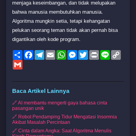
menjaga keseimbangan, dan tidak melupakan
bahwa manusia membutuhkan manusia.
Algoritma mungkin setia, tetapi kehangatan
pelukan seorang teman tidak akan pernah bisa
digantikan oleh kode program.
Share
Facebook
Telegram
Email
WhatsApp
Messenger
Twitter
Print
Line
Copy
Link
Gmail
Baca Artikel Lainnya
🔗 AI membantu mengerti gaya bahasa cinta
pasangan unik
🔗 Robot Pendamping Tidur Mengatasi Insomnia
Akibat Masalah Percintaan
🔗 Cinta dalam Angka: Saat Algoritma Menulis