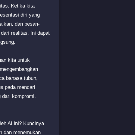
as. Ketika kita
esentasi diri yang
malkan, dan pesan-
ri realitas. Ini dapat
ngsung.
an kita untuk
k mengembangkan
ca bahasa tubuh,
kus pada mencari
g dari kompromi,
eh AI ini? Kuncinya
nan dan menemukan