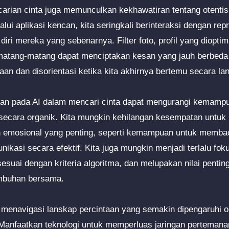
arian cinta juga memunculkan kekhawatiran tentang otentisit
ui aplikasi kencan, kita seringkali berinteraksi dengan repr
diri mereka yang sebenarnya. Filter foto, profil yang diopti
matang-matang dapat menciptakan kesan yang jauh berbeda da
 dan disorientasi ketika kita akhirnya bertemu secara la
ngan pada AI dalam mencari cinta dapat mengurangi kemampu
ecara organik. Kita mungkin kehilangan kesempatan untu
an emosional yang penting, seperti kemampuan untuk memba
ikasi secara efektif. Kita juga mungkin menjadi terlalu fo
esuai dengan kriteria algoritma, dan melupakan nilai pentin
mbuhan bersama.
 menavigasi lanskap percintaan yang semakin dipengaruhi ol
Manfaatkan teknologi untuk memperluas jaringan pertema