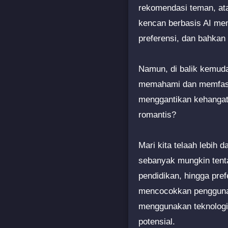
rekomendasi teman, ata
kencan berbasis AI men
preferensi, dan bahkan
Namun, di balik kemuda
memahami dan memfasili
menggantikan kehangata
romantis?
Mari kita telaah lebih
sebanyak mungkin tenta
pendidikan, hingga pref
mencocokkan pengguna d
menggunakan teknologi 
potensial.