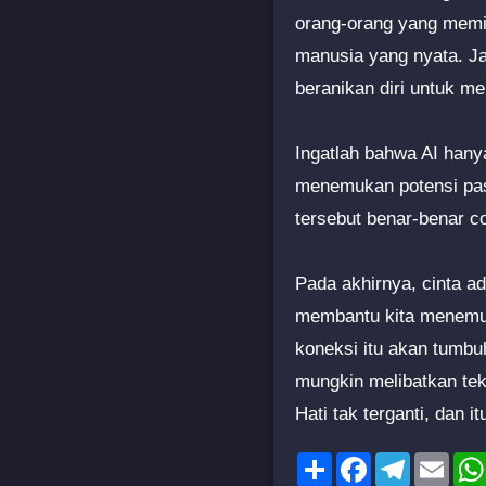
orang-orang yang memil
manusia yang nyata. Ja
beranikan diri untuk m
Ingatlah bahwa AI hanya
menemukan potensi pas
tersebut benar-benar c
Pada akhirnya, cinta a
membantu kita menemuka
koneksi itu akan tumbu
mungkin melibatkan tek
Hati tak terganti, dan 
Share
Facebook
Telegram
Emai