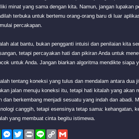
iki minat yang sama dengan kita. Namun, jangan lupakan pe
dilah terbuka untuk bertemu orang-orang baru di luar aplika
emulai percakapan.
lah alat bantu, bukan pengganti intuisi dan penilaian kita s
angan, tetapi percayakan hati dan pikiran Anda untuk men
ocok untuk Anda. Jangan biarkan algoritma mendikte siapa y
dalah tentang koneksi yang tulus dan mendalam antara dua j
n jalan menuju koneksi itu, tetapi hati kitalah yang akan
h dan berkembang menjadi sesuatu yang indah dan abadi. M
nologi canggih, tetapi esensinya tetap sama: kehangatan, k
itulah yang membuat cinta begitu istimewa.
l
WhatsApp
Messenger
Twitter
Print
Line
Copy
Gmail
Link