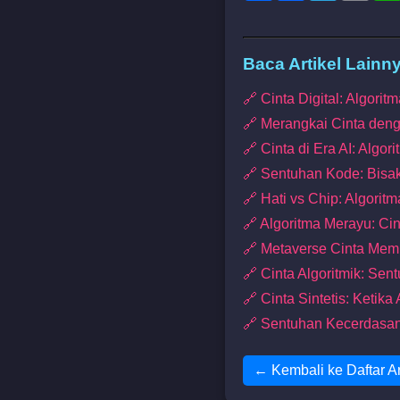
Baca Artikel Lainn
🔗 Cinta Digital: Algorit
🔗 Merangkai Cinta deng
🔗 Cinta di Era AI: Alg
🔗 Sentuhan Kode: Bisa
🔗 Hati vs Chip: Algorit
🔗 Algoritma Merayu: Ci
🔗 Metaverse Cinta Mem
🔗 Cinta Algoritmik: Se
🔗 Cinta Sintetis: Ketik
🔗 Sentuhan Kecerdasan
← Kembali ke Daftar Ar