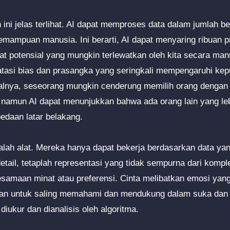
ini jelas terlihat. AI dapat memproses data dalam jumlah 
mampuan manusia. Ini berarti, AI dapat menyaring ribuan pr
at potensial yang mungkin terlewatkan oleh kita secara manua
asi bias dan prasangka yang seringkali mempengaruhi kep
lnya, seseorang mungkin cenderung memilih orang dengan l
 namun AI dapat menunjukkan bahwa ada orang lain yang le
edaan latar belakang.
lah alat. Mereka hanya dapat bekerja berdasarkan data yan
tail, tetaplah representasi yang tidak sempurna dari kompl
samaan minat atau preferensi. Cinta melibatkan emosi yan
an untuk saling memahami dan mendukung dalam suka dan duk
diukur dan dianalisis oleh algoritma.