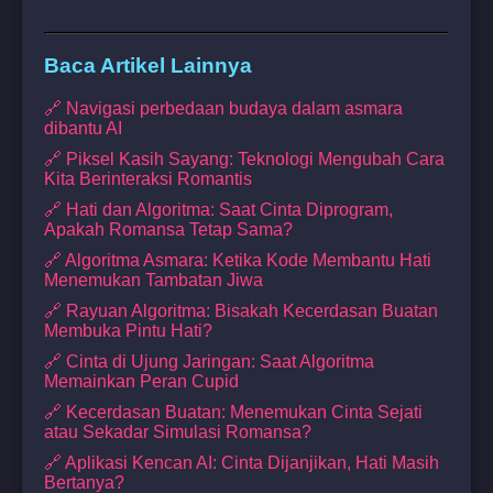
Baca Artikel Lainnya
🔗 Navigasi perbedaan budaya dalam asmara
dibantu AI
🔗 Piksel Kasih Sayang: Teknologi Mengubah Cara
Kita Berinteraksi Romantis
🔗 Hati dan Algoritma: Saat Cinta Diprogram,
Apakah Romansa Tetap Sama?
🔗 Algoritma Asmara: Ketika Kode Membantu Hati
Menemukan Tambatan Jiwa
🔗 Rayuan Algoritma: Bisakah Kecerdasan Buatan
Membuka Pintu Hati?
🔗 Cinta di Ujung Jaringan: Saat Algoritma
Memainkan Peran Cupid
🔗 Kecerdasan Buatan: Menemukan Cinta Sejati
atau Sekadar Simulasi Romansa?
🔗 Aplikasi Kencan AI: Cinta Dijanjikan, Hati Masih
Bertanya?