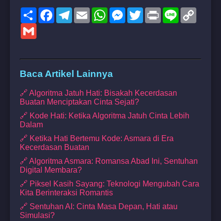
Share
Facebook
Telegram
Email
WhatsApp
Messenger
Twitter
Print
Line
Copy
Link
Gmail
Baca Artikel Lainnya
🔗 Algoritma Jatuh Hati: Bisakah Kecerdasan
Buatan Menciptakan Cinta Sejati?
🔗 Kode Hati: Ketika Algoritma Jatuh Cinta Lebih
Dalam
🔗 Ketika Hati Bertemu Kode: Asmara di Era
Kecerdasan Buatan
🔗 Algoritma Asmara: Romansa Abad Ini, Sentuhan
Digital Membara?
🔗 Piksel Kasih Sayang: Teknologi Mengubah Cara
Kita Berinteraksi Romantis
🔗 Sentuhan AI: Cinta Masa Depan, Hati atau
Simulasi?