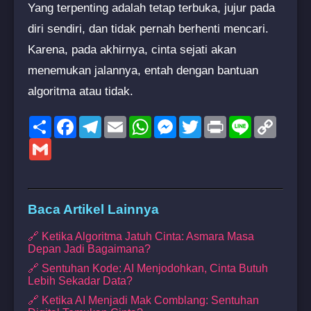
Yang terpenting adalah tetap terbuka, jujur pada
diri sendiri, dan tidak pernah berhenti mencari.
Karena, pada akhirnya, cinta sejati akan
menemukan jalannya, entah dengan bantuan
algoritma atau tidak.
Share
Facebook
Telegram
Email
WhatsApp
Messenger
Twitter
Print
Line
Copy
Link
Gmail
Baca Artikel Lainnya
🔗 Ketika Algoritma Jatuh Cinta: Asmara Masa
Depan Jadi Bagaimana?
🔗 Sentuhan Kode: AI Menjodohkan, Cinta Butuh
Lebih Sekadar Data?
🔗 Ketika AI Menjadi Mak Comblang: Sentuhan