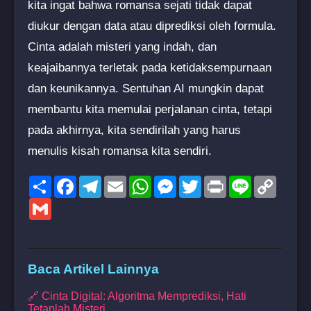
kita ingat bahwa romansa sejati tidak dapat
diukur dengan data atau diprediksi oleh formula.
Cinta adalah misteri yang indah, dan
keajaibannya terletak pada ketidaksempurnaan
dan keunikannya. Sentuhan AI mungkin dapat
membantu kita memulai perjalanan cinta, tetapi
pada akhirnya, kita sendirilah yang harus
menulis kisah romansa kita sendiri.
Share
Facebook
Telegram
Email
WhatsApp
Messenger
Twitter
Print
Line
Copy
Link
Gmail
Baca Artikel Lainnya
🔗 Cinta Digital: Algoritma Memprediksi, Hati
Tetaplah Misteri