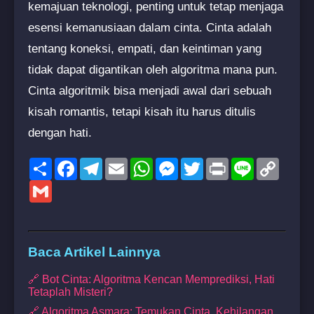
kemajuan teknologi, penting untuk tetap menjaga
esensi kemanusiaan dalam cinta. Cinta adalah
tentang koneksi, empati, dan keintiman yang
tidak dapat digantikan oleh algoritma mana pun.
Cinta algoritmik bisa menjadi awal dari sebuah
kisah romantis, tetapi kisah itu harus ditulis
dengan hati.
Share
Facebook
Telegram
Email
WhatsApp
Messenger
Twitter
Print
Line
Copy
Link
Gmail
Baca Artikel Lainnya
🔗 Bot Cinta: Algoritma Kencan Memprediksi, Hati
Tetaplah Misteri?
🔗 Algoritma Asmara: Temukan Cinta, Kehilangan