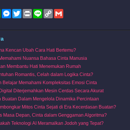
l
WhatsApp
Messenger
Twitter
Print
Line
Copy
Gmail
Link
ya
tma Kencan Ubah Cara Hati Bertemu?
 Memahami Nuansa Bahasa Cinta Manusia
encan Membantu Hati Menemukan Rumah
ntuhan Romantis, Celah dalam Logika Cinta?
an Belajar Memahami Kompleksitas Emosi Cinta
 Digital Diterjemahkan Mesin Cerdas Secara Akurat
 Buatan Dalam Mengelola Dinamika Percintaan
mbongkar Mitos Cinta Sejati di Era Kecerdasan Buatan?
is Masa Depan, Cinta dalam Genggaman Algoritma?
sakah Teknologi AI Meramalkan Jodoh yang Tepat?