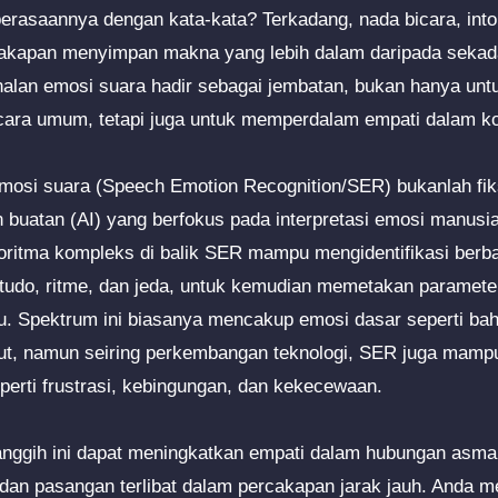
rasaannya dengan kata-kata? Terkadang, nada bicara, into
akapan menyimpan makna yang lebih dalam daripada sekadar
enalan emosi suara hadir sebagai jembatan, bukan hanya un
cara umum, tetapi juga untuk memperdalam empati dalam ko
mosi suara (Speech Emotion Recognition/SER) bukanlah fiks
 buatan (AI) yang berfokus pada interpretasi emosi manusia 
lgoritma kompleks di balik SER mampu mengidentifikasi berb
litudo, ritme, dan jeda, untuk kemudian memetakan paramete
u. Spektrum ini biasanya mencakup emosi dasar seperti bah
kejut, namun seiring perkembangan teknologi, SER juga mam
perti frustrasi, kebingungan, dan kekecewaan.
anggih ini dapat meningkatkan empati dalam hubungan asm
dan pasangan terlibat dalam percakapan jarak jauh. Anda 