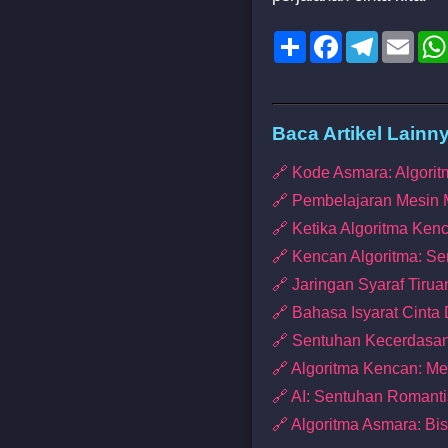
Share
Facebook
Telegram
Emai
Baca Artikel Lainn
🔗 Kode Asmara: Algori
🔗 Pembelajaran Mesin
🔗 Ketika Algoritma K
🔗 Kencan Algoritma: Se
🔗 Jaringan Syaraf Tiru
🔗 Bahasa Isyarat Cinta
🔗 Sentuhan Kecerdasan
🔗 Algoritma Kencan: Me
🔗 AI: Sentuhan Romant
🔗 Algoritma Asmara: Bi