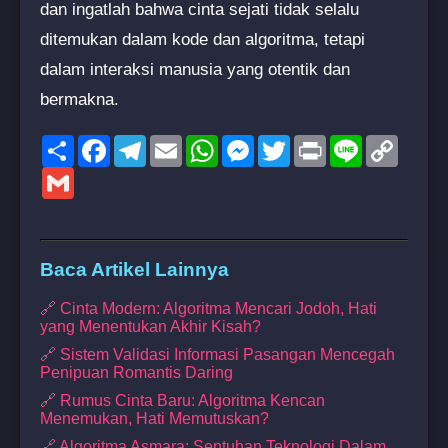
dan ingatlah bahwa cinta sejati tidak selalu
ditemukan dalam kode dan algoritma, tetapi
dalam interaksi manusia yang otentik dan
bermakna.
Share
Facebook
Telegram
Email
WhatsApp
Messenger
Twitter
Print
Line
Copy
Link
Gmail
Baca Artikel Lainnya
🔗 Cinta Modern: Algoritma Mencari Jodoh, Hati
yang Menentukan Akhir Kisah?
🔗 Sistem Validasi Informasi Pasangan Mencegah
Penipuan Romantis Daring
🔗 Rumus Cinta Baru: Algoritma Kencan
Menemukan, Hati Memutuskan?
🔗 Algoritma Asmara: Sentuhan Teknologi Dalam