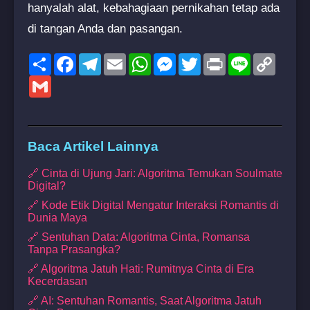
hanyalah alat, kebahagiaan pernikahan tetap ada
di tangan Anda dan pasangan.
Share
Facebook
Telegram
Email
WhatsApp
Messenger
Twitter
Print
Line
Copy
Link
Gmail
Baca Artikel Lainnya
🔗 Cinta di Ujung Jari: Algoritma Temukan Soulmate
Digital?
🔗 Kode Etik Digital Mengatur Interaksi Romantis di
Dunia Maya
🔗 Sentuhan Data: Algoritma Cinta, Romansa
Tanpa Prasangka?
🔗 Algoritma Jatuh Hati: Rumitnya Cinta di Era
Kecerdasan
🔗 AI: Sentuhan Romantis, Saat Algoritma Jatuh