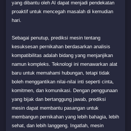
yang dibantu oleh AI dapat menjadi pendekatan
proaktif untuk mencegah masalah di kemudian
hari.
Sebagai penutup, prediksi mesin tentang
kesuksesan pernikahan berdasarkan analisis
kompatibilitas adalah bidang yang menjanjikan
namun kompleks. Teknologi ini menawarkan alat
baru untuk memahami hubungan, tetapi tidak
boleh menggantikan nilai-nilai inti seperti cinta,
komitmen, dan komunikasi. Dengan penggunaan
yang bijak dan bertanggung jawab, prediksi
mesin dapat membantu pasangan untuk
membangun pernikahan yang lebih bahagia, lebih
sehat, dan lebih langgeng. Ingatlah, mesin