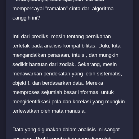
mempercayai "ramalan" cinta dari algoritma
canggih ini?
Inti dari prediksi mesin tentang pernikahan
terletak pada analisis kompatibilitas. Dulu, kita
mengandalkan perasaan, intuisi, dan mungkin
sedikit bantuan dari zodiak. Sekarang, mesin
menawarkan pendekatan yang lebih sistematis,
objektif, dan berdasarkan data. Mereka
memproses sejumlah besar informasi untuk
mengidentifikasi pola dan korelasi yang mungkin
terlewatkan oleh mata manusia.
Data yang digunakan dalam analisis ini sangat
beragam. Profil kepribadian yang diperoleh