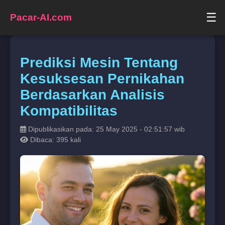
☰
Pacar-AI.com
Prediksi Mesin Tentang
Kesuksesan Pernikahan
Berdasarkan Analisis
Kompatibilitas
Dipublikasikan pada: 25 May 2025 - 02:51:57 wib
Dibaca: 395 kali