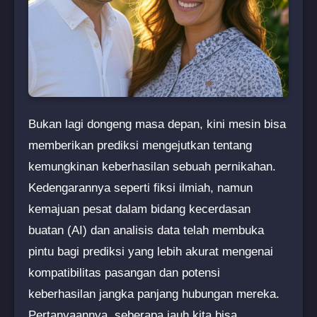
Bukan lagi dongeng masa depan, kini mesin bisa
memberikan prediksi mengejutkan tentang
kemungkinan keberhasilan sebuah pernikahan.
Kedengarannya seperti fiksi ilmiah, namun
kemajuan pesat dalam bidang kecerdasan
buatan (AI) dan analisis data telah membuka
pintu bagi prediksi yang lebih akurat mengenai
kompatibilitas pasangan dan potensi
keberhasilan jangka panjang hubungan mereka.
Pertanyaannya, seberapa jauh kita bisa