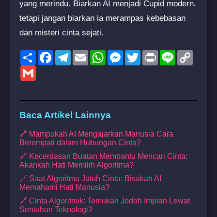
yang merindu. Biarkan AI menjadi Cupid modern,
tetapi jangan biarkan ia merampas kebebasan
dan misteri cinta sejati.
Share
Facebook
Telegram
Email
WhatsApp
Messenger
Twitter
Print
Line
Copy
Link
Gmail
Baca Artikel Lainnya
🔗 Mampukah AI Mengajarkan Manusia Cara
Berempati dalam Hubungan Cinta?
🔗 Kecerdasan Buatan Membantu Mencari Cinta:
Akankah Hati Memilih Algoritma?
🔗 Saat Algoritma Jatuh Cinta: Bisakah AI
Memahami Hati Manusia?
🔗 Cinta Algoritmik: Temukan Jodoh Impian Lewat
Sentuhan Teknologi?