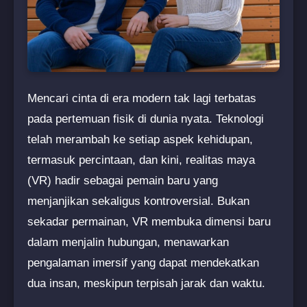
Mencari cinta di era modern tak lagi terbatas
pada pertemuan fisik di dunia nyata. Teknologi
telah merambah ke setiap aspek kehidupan,
termasuk percintaan, dan kini, realitas maya
(VR) hadir sebagai pemain baru yang
menjanjikan sekaligus kontroversial. Bukan
sekadar permainan, VR membuka dimensi baru
dalam menjalin hubungan, menawarkan
pengalaman imersif yang dapat mendekatkan
dua insan, meskipun terpisah jarak dan waktu.