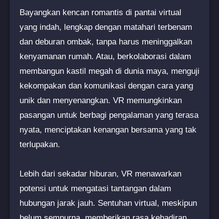
Bayangkan kencan romantis di pantai virtual
yang indah, lengkap dengan matahari terbenam
dan deburan ombak, tanpa harus meninggalkan
kenyamanan rumah. Atau, berkolaborasi dalam
membangun kastil megah di dunia maya, menguji
kekompakan dan komunikasi dengan cara yang
unik dan menyenangkan. VR memungkinkan
pasangan untuk berbagi pengalaman yang terasa
nyata, menciptakan kenangan bersama yang tak
terlupakan.
Lebih dari sekadar hiburan, VR menawarkan
potensi untuk mengatasi tantangan dalam
hubungan jarak jauh. Sentuhan virtual, meskipun
belum sempurna, memberikan rasa kehadiran