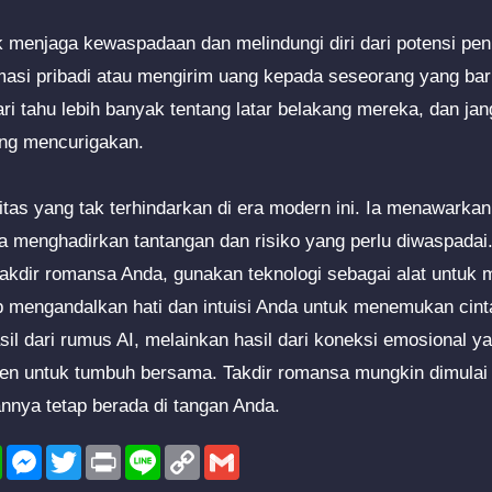
uk menjaga kewaspadaan dan melindungi diri dari potensi pen
asi pribadi atau mengirim uang kepada seseorang yang bar
ri tahu lebih banyak tentang latar belakang mereka, dan ja
ang mencurigakan.
alitas yang tak terhindarkan di era modern ini. Ia menawar
ga menghadirkan tantangan dan risiko yang perlu diwaspadai
akdir romansa Anda, gunakan teknologi sebagai alat untuk 
ap mengandalkan hati dan intuisi Anda untuk menemukan cinta
asil dari rumus AI, melainkan hasil dari koneksi emosional ya
men untuk tumbuh bersama. Takdir romansa mungkin dimula
tannya tetap berada di tangan Anda.
l
WhatsApp
Messenger
Twitter
Print
Line
Copy
Gmail
Link