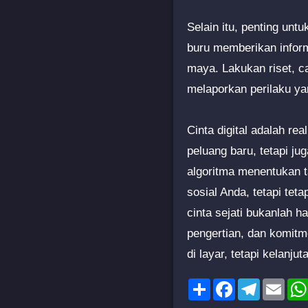
Selain itu, penting unt
buru memberikan inform
maya. Lakukan riset, ca
melaporkan perilaku y
Cinta digital adalah re
peluang baru, tetapi ju
algoritma menentukan t
sosial Anda, tetapi tet
cinta sejati bukanlah h
pengertian, dan komit
di layar, tetapi kelanju
Share
Facebook
Telegram
Emai