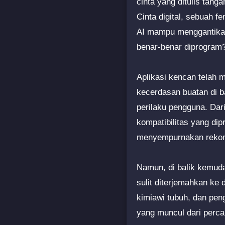
cinta yang ditulis tang
Cinta digital, sebuah 
AI mampu menggantikan
benar-benar diprogram
Aplikasi kencan telah m
kecerdasan buatan di b
perilaku pengguna. Dar
kompatibilitas yang dip
menyempurnakan reko
Namun, di balik kemuda
sulit diterjemahkan ke
kimiawi tubuh, dan pen
yang muncul dari perca