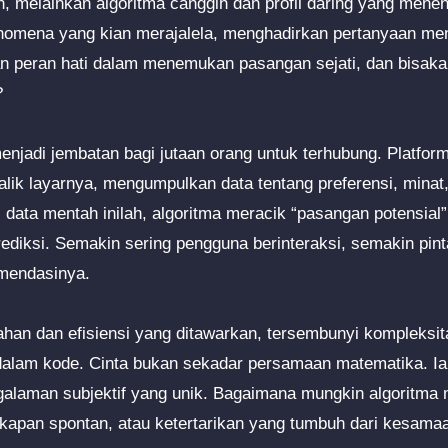
an, melainkan algoritma canggih dan profil daring yang men
fenomena yang kian merajalela, menghadirkan pertanyaan m
 peran hati dalam menemukan pasangan sejati, dan bisaka
?
enjadi jembatan bagi jutaan orang untuk terhubung. Platform
alik layarnya, mengumpulkan data tentang preferensi, minat
i data mentah inilah, algoritma meracik “pasangan potensial
rediksi. Semakin sering pengguna berinteraksi, semakin pint
mendasinya.
han dan efisiensi yang ditawarkan, tersembunyi kompleksi
 dalam kode. Cinta bukan sekadar persamaan matematika. Ia 
galaman subjektif yang unik. Bagaimana mungkin algoritma
kapan spontan, atau ketertarikan yang tumbuh dari kesamaa