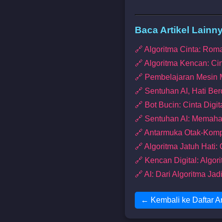
Baca Artikel Lainn
🔗 Algoritma Cinta: Rom
🔗 Algoritma Kencan: Ci
🔗 Pembelajaran Mesin
🔗 Sentuhan AI, Hati Be
🔗 Bot Bucin: Cinta Digi
🔗 Sentuhan AI: Memaha
🔗 Antarmuka Otak-Komp
🔗 Algoritma Jatuh Hati:
🔗 Kencan Digital: Algo
🔗 AI: Dari Algoritma Ja
← Kembali ke Daftar Ar