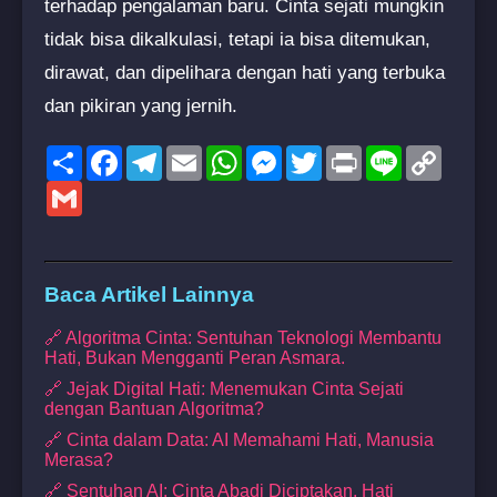
terhadap pengalaman baru. Cinta sejati mungkin
tidak bisa dikalkulasi, tetapi ia bisa ditemukan,
dirawat, dan dipelihara dengan hati yang terbuka
dan pikiran yang jernih.
Share
Facebook
Telegram
Email
WhatsApp
Messenger
Twitter
Print
Line
Copy
Link
Gmail
Baca Artikel Lainnya
🔗 Algoritma Cinta: Sentuhan Teknologi Membantu
Hati, Bukan Mengganti Peran Asmara.
🔗 Jejak Digital Hati: Menemukan Cinta Sejati
dengan Bantuan Algoritma?
🔗 Cinta dalam Data: AI Memahami Hati, Manusia
Merasa?
🔗 Sentuhan AI: Cinta Abadi Diciptakan, Hati