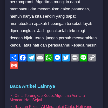
berkompromi. Algoritma mungkin dapat
membantu kita menemukan calon pasangan,
namun hanya kita sendiri yang dapat
memutuskan apakah hubungan tersebut layak
diperjuangkan. Jadi, gunakanlah teknologi
dengan bijak, tetapi jangan pernah menyerahkan
kendali atas hati dan perasaanmu kepada mesin.
Share
Facebook
Telegram
Email
WhatsApp
Messenger
Twitter
Print
Line
Copy
Link
Gmail
Baca Artikel Lainnya
🔗 Cinta Terungkap Kode: Algoritma Asmara
Mencari Hati Sejati
🔗 Rayuan Piksel: AI Merangkai Cinta, Hati yang