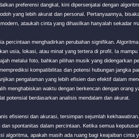
lkan preferensi dangkal, kini dipersenjatai dengan algorit
jodoh yang lebih akurat dan personal. Pertanyaannya, bisak
odern, ataukah cinta yang dihasilkan hanyalah sekadar ma
ia percintaan menghadirkan perubahan signifikan. Algoritma
n usia, lokasi, atau minat yang tertera di profil. Ia mampu
ajah melalui foto, bahkan pilihan musik yang didengarkan pe
memprediksi kompatibilitas dan potensi hubungan jangka pa
njikan pengalaman yang lebih efisien dan efektif dalam m
-alih menghabiskan waktu dengan berkencan dengan orang ya
at potensial berdasarkan analisis mendalam dan akurat.
anis efisiensi dan akurasi, tersimpan sejumlah kekhawatiran
n dan spontanitas dalam percintaan. Ketika semua keputusa
ksi algoritma, apakah masih ada ruang bagi keajaiban cinta y