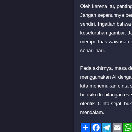
Oleh karena itu, pentin
Jangan sepenuhnya berga
sendiri. Ingatlah bahwa
keseluruhan gambar. Jan
memperluas wawasan da
sehari-hari.
Pada akhirnya, masa de
menggunakan AI dengan
kita menemukan cinta s
berisiko kehilangan ese
otentik. Cinta sejati b
mendalam.
Share
Facebook
Telegram
Emai