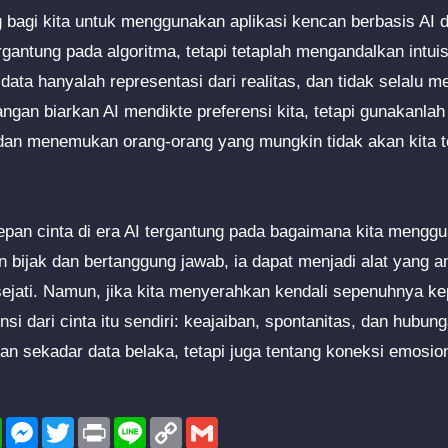
g bagi kita untuk menggunakan aplikasi kencan berbasis AI de
ntung pada algoritma, tetapi tetaplah mengandalkan intuisi
 data hanyalah representasi dari realitas, dan tidak selalu 
gan biarkan AI mendikte preferensi kita, tetapi gunakanlah
n menemukan orang-orang yang mungkin tidak akan kita t
pan cinta di era AI tergantung pada bagaimana kita menggu
 bijak dan bertanggung jawab, ia dapat menjadi alat yang
ejati. Namun, jika kita menyerahkan kendali sepenuhnya ke
nsi dari cinta itu sendiri: keajaiban, spontanitas, dan hubu
ukan sekadar data belaka, tetapi juga tentang koneksi emosion
l
WhatsApp
Messenger
Twitter
Print
Line
Copy
Gmail
Link