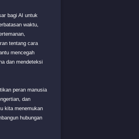
sar bagi AI untuk
erbatasan waktu,
ertemanan,
ran tentang cara
mbantu mencegah
una dan mendeteksi
ntikan peran manusia
gertian, dan
ntu kita menemukan
membangun hubungan