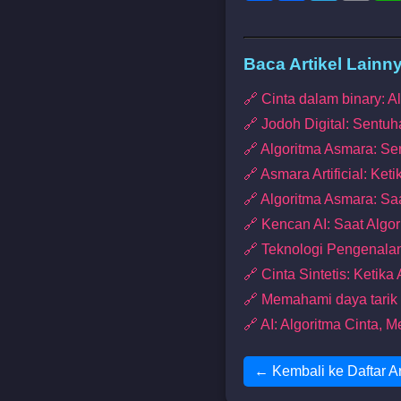
Baca Artikel Lainn
🔗 Cinta dalam binary: 
🔗 Jodoh Digital: Sentuh
🔗 Algoritma Asmara: S
🔗 Asmara Artificial: Ke
🔗 Algoritma Asmara: Sa
🔗 Kencan AI: Saat Alg
🔗 Teknologi Pengenala
🔗 Cinta Sintetis: Ketik
🔗 Memahami daya tarik b
🔗 AI: Algoritma Cinta,
← Kembali ke Daftar Ar