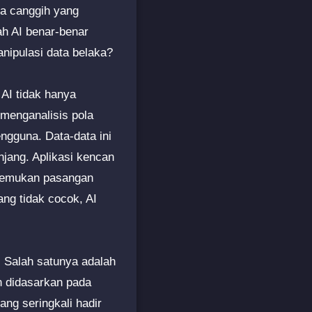
ma canggih yang
ah AI benar-benar
nipulasi data belaka?
 AI tidak hanya
 menganalisis pola
ngguna. Data-data ini
njang. Aplikasi kencan
enemukan pasangan
ng tidak cocok, AI
. Salah satunya adalah
n didasarkan pada
ang seringkali hadir