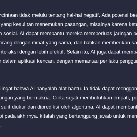
rcintaan tidak melulu tentang hal-hal negatif. Ada potensi be
yang kesulitan menemukan pasangan, misalnya karena ket
n sosial. AI dapat membantu mereka memperluas jaringan p
g-orang dengan minat yang sama, dan bahkan memberikan sa
nteraksi dengan lebih efektif. Selain itu, AI juga dapat me
n dalam aplikasi kencan, dengan memantau perilaku pengg
iingat bahwa AI hanyalah alat bantu. Ia tidak dapat mengga
gan yang bermakna. Cinta sejati membutuhkan empati, pen
 sulit diukur dan diprediksi oleh algoritma. AI dapat memba
tapi pada akhirnya, kitalah yang bertanggung jawab untuk 
.