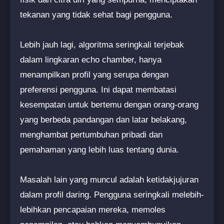
tekanan yang tidak sehat bagi pengguna.
Lebih jauh lagi, algoritma seringkali terjebak
dalam lingkaran echo chamber, hanya
menampilkan profil yang serupa dengan
preferensi pengguna. Ini dapat membatasi
kesempatan untuk bertemu dengan orang-orang
yang berbeda pandangan dan latar belakang,
menghambat pertumbuhan pribadi dan
pemahaman yang lebih luas tentang dunia.
Masalah lain yang muncul adalah ketidakjujuran
dalam profil daring. Pengguna seringkali melebih-
lebihkan pencapaian mereka, memoles