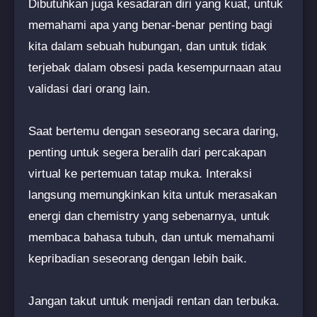
Dibutuhkan juga kesadaran diri yang kuat, untuk
memahami apa yang benar-benar penting bagi
kita dalam sebuah hubungan, dan untuk tidak
terjebak dalam obsesi pada kesempurnaan atau
validasi dari orang lain.
Saat bertemu dengan seseorang secara daring,
penting untuk segera beralih dari percakapan
virtual ke pertemuan tatap muka. Interaksi
langsung memungkinkan kita untuk merasakan
energi dan chemistry yang sebenarnya, untuk
membaca bahasa tubuh, dan untuk memahami
kepribadian seseorang dengan lebih baik.
Jangan takut untuk menjadi rentan dan terbuka.