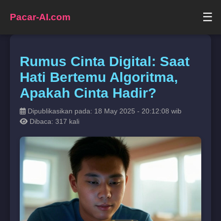
☰
Pacar-AI.com
Rumus Cinta Digital: Saat
Hati Bertemu Algoritma,
Apakah Cinta Hadir?
Dipublikasikan pada: 18 May 2025 - 20:12:08 wib
Dibaca: 317 kali