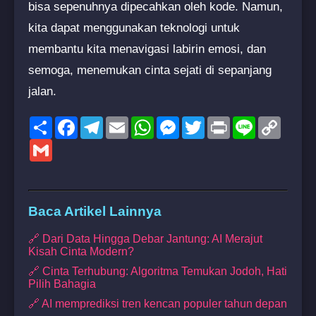
bisa sepenuhnya dipecahkan oleh kode. Namun,
kita dapat menggunakan teknologi untuk
membantu kita menavigasi labirin emosi, dan
semoga, menemukan cinta sejati di sepanjang
jalan.
Share
Facebook
Telegram
Email
WhatsApp
Messenger
Twitter
Print
Line
Copy
Link
Gmail
Baca Artikel Lainnya
🔗 Dari Data Hingga Debar Jantung: AI Merajut
Kisah Cinta Modern?
🔗 Cinta Terhubung: Algoritma Temukan Jodoh, Hati
Pilih Bahagia
🔗 AI memprediksi tren kencan populer tahun depan