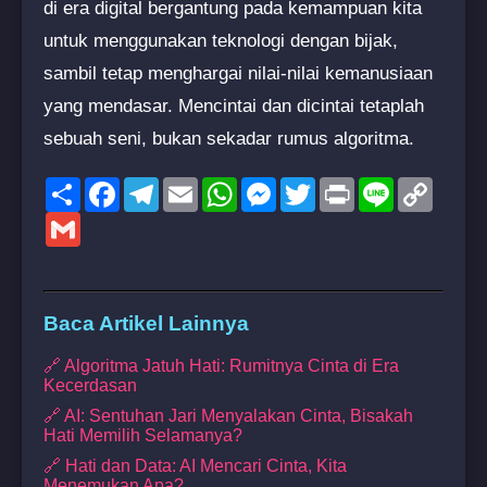
di era digital bergantung pada kemampuan kita
untuk menggunakan teknologi dengan bijak,
sambil tetap menghargai nilai-nilai kemanusiaan
yang mendasar. Mencintai dan dicintai tetaplah
sebuah seni, bukan sekadar rumus algoritma.
Share
Facebook
Telegram
Email
WhatsApp
Messenger
Twitter
Print
Line
Copy
Link
Gmail
Baca Artikel Lainnya
🔗 Algoritma Jatuh Hati: Rumitnya Cinta di Era
Kecerdasan
🔗 AI: Sentuhan Jari Menyalakan Cinta, Bisakah
Hati Memilih Selamanya?
🔗 Hati dan Data: AI Mencari Cinta, Kita
Menemukan Apa?