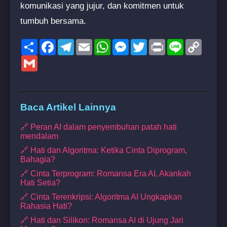
komunikasi yang jujur, dan komitmen untuk
tumbuh bersama.
Share
Facebook
Telegram
Email
WhatsApp
Messenger
Twitter
Print
Line
Copy
Link
Gmail
Baca Artikel Lainnya
🔗 Peran AI dalam penyembuhan patah hati
mendalam
🔗 Hati dan Algoritma: Ketika Cinta Diprogram,
Bahagia?
🔗 Cinta Terprogram: Romansa Era AI, Akankah
Hati Setia?
🔗 Cinta Terenkripsi: Algoritma AI Ungkapkan
Rahasia Hati?
🔗 Hati dan Silikon: Romansa AI di Ujung Jari