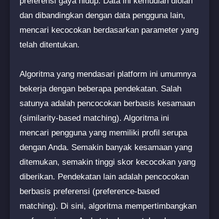
preferensi gaya hidup. Data ini kemudian diolah
dan dibandingkan dengan data pengguna lain,
mencari kecocokan berdasarkan parameter yang
telah ditentukan.
Algoritma yang mendasari platform ini umumnya
bekerja dengan beberapa pendekatan. Salah
satunya adalah pencocokan berbasis kesamaan
(similarity-based matching). Algoritma ini
mencari pengguna yang memiliki profil serupa
dengan Anda. Semakin banyak kesamaan yang
ditemukan, semakin tinggi skor kecocokan yang
diberikan. Pendekatan lain adalah pencocokan
berbasis preferensi (preference-based
matching). Di sini, algoritma mempertimbangkan