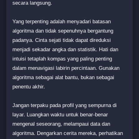
secara langsung.
Yang terpenting adalah menyadari batasan
algoritma dan tidak sepenuhnya bergantung
padanya. Cinta sejati tidak dapat direduksi
menjadi sekadar angka dan statistik. Hati dan
intuisi tetaplah kompas yang paling penting
dalam menavigasi labirin percintaan. Gunakan
algoritma sebagai alat bantu, bukan sebagai
penentu akhir.
Jangan terpaku pada profil yang sempurna di
layar. Luangkan waktu untuk benar-benar
mengenal seseorang, melampaui data dan
algoritma. Dengarkan cerita mereka, perhatikan