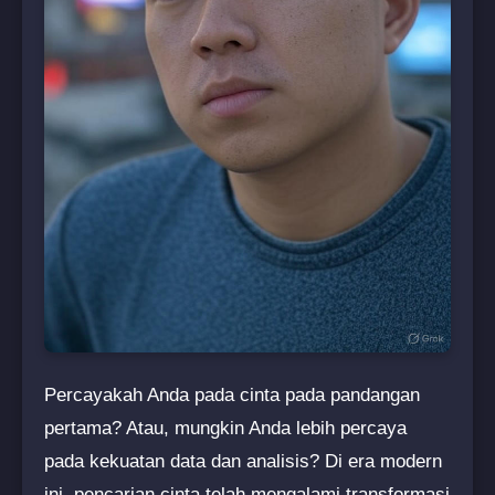
Percayakah Anda pada cinta pada pandangan
pertama? Atau, mungkin Anda lebih percaya
pada kekuatan data dan analisis? Di era modern
ini, pencarian cinta telah mengalami transformasi