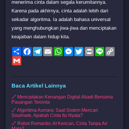
menerima cinta dalam segala kerumitannya.
Karena pada akhirnya, cinta adalah lebih dari
sekadar algoritma. Ia adalah bahasa universal
yang menghubungkan jiwa-jiwa dan menciptakan
keajaiban dalam hidup kita.
Share
Facebook
Telegram
Email
WhatsApp
Messenger
Twitter
Print
Line
Copy
Link
Gmail
Baca Artikel Lainnya
🔗 Menciptakan Kenangan Digital Abadi Bersama
Pasangan Tercinta
🔗 Algoritma Asmara: Saat Sistem Mencari
Soulmate, Apakah Cinta Itu Nyata?
🔗 Robot Romantis: AI Kencan, Cinta Tanpa Air
Mata?