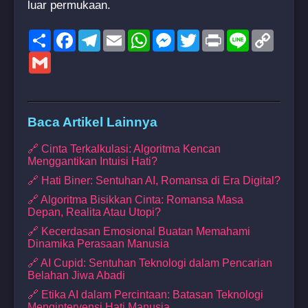
luar permukaan.
Share
Facebook
Telegram
Email
WhatsApp
Messenger
Twitter
Print
Line
Copy
Link
Gmail
Baca Artikel Lainnya
🔗 Cinta Terkalkulasi: Algoritma Kencan
Menggantikan Intuisi Hati?
🔗 Hati Biner: Sentuhan AI, Romansa di Era Digital?
🔗 Algoritma Bisikkan Cinta: Romansa Masa
Depan, Realita Atau Utopi?
🔗 Kecerdasan Emosional Buatan Memahami
Dinamika Perasaan Manusia
🔗 AI Cupid: Sentuhan Teknologi dalam Pencarian
Belahan Jiwa Abadi
🔗 Etika AI dalam Percintaan: Batasan Teknologi
Mengintervensi Hati Manusia.