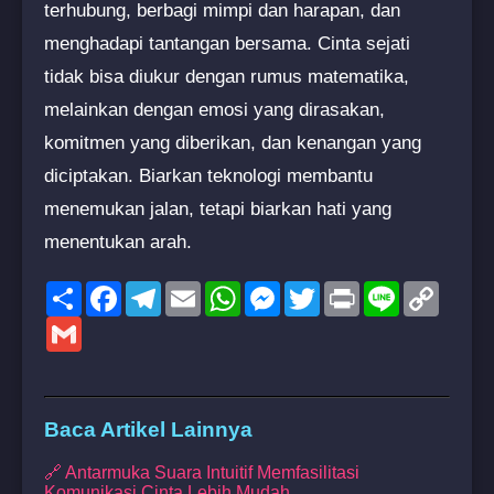
terhubung, berbagi mimpi dan harapan, dan
menghadapi tantangan bersama. Cinta sejati
tidak bisa diukur dengan rumus matematika,
melainkan dengan emosi yang dirasakan,
komitmen yang diberikan, dan kenangan yang
diciptakan. Biarkan teknologi membantu
menemukan jalan, tetapi biarkan hati yang
menentukan arah.
Share
Facebook
Telegram
Email
WhatsApp
Messenger
Twitter
Print
Line
Copy
Link
Gmail
Baca Artikel Lainnya
🔗 Antarmuka Suara Intuitif Memfasilitasi
Komunikasi Cinta Lebih Mudah