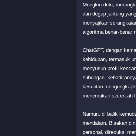
Mungkin dulu, merangkai
dan degup jantung yang
menyajikan serangkaian
algoritma benar-benar 
ChatGPT, dengan kema
kehidupan, termasuk ur
menyusun profil kenca
hubungan, kehadirannya
kesulitan mengungkapka
menemukan secercah h
Namun, di balik kemuda
mendalam. Bisakah cint
personal, direduksi me