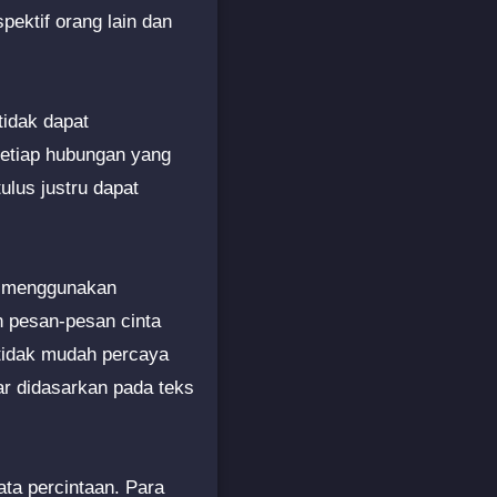
ektif orang lain dan
tidak dapat
setiap hubungan yang
lus justru dapat
t menggunakan
n pesan-pesan cinta
n tidak mudah percaya
sar didasarkan pada teks
ta percintaan. Para