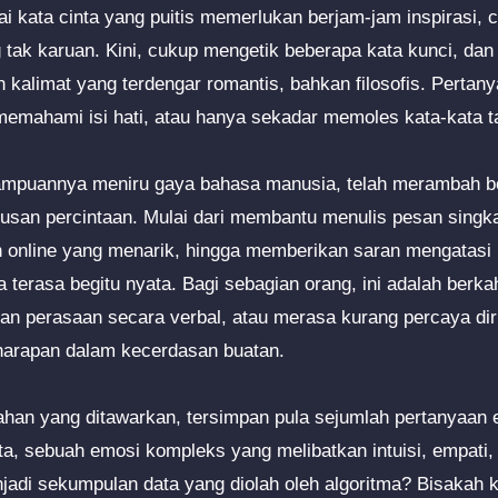
 kata cinta yang puitis memerlukan berjam-jam inspirasi, co
 tak karuan. Kini, cukup mengetik beberapa kata kunci, da
 kalimat yang terdengar romantis, bahkan filosofis. Pertan
memahami isi hati, atau hanya sekadar memoles kata-kata 
mpuannya meniru gaya bahasa manusia, telah merambah b
usan percintaan. Mulai dari membantu menulis pesan singka
n online yang menarik, hingga memberikan saran mengatasi
 terasa begitu nyata. Bagi sebagian orang, ini adalah berk
n perasaan secara verbal, atau merasa kurang percaya dir
arapan dalam kecerdasan buatan.
han yang ditawarkan, tersimpan pula sejumlah pertanyaan et
a, sebuah emosi kompleks yang melibatkan intuisi, empati
njadi sekumpulan data yang diolah oleh algoritma? Bisakah 