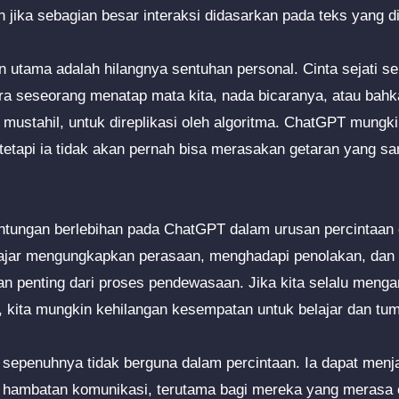
 jika sebagian besar interaksi didasarkan pada teks yang d
 utama adalah hilangnya sentuhan personal. Cinta sejati ser
cara seseorang menatap mata kita, nada bicaranya, atau bah
an mustahil, untuk direplikasi oleh algoritma. ChatGPT mung
, tetapi ia tidak akan pernah bisa merasakan getaran yang 
gantungan berlebihan pada ChatGPT dalam urusan percintaa
lajar mengungkapkan perasaan, menghadapi penolakan, d
an penting dari proses pendewasaan. Jika kita selalu meng
, kita mungkin kehilangan kesempatan untuk belajar dan tum
sepenuhnya tidak berguna dalam percintaan. Ia dapat menja
si hambatan komunikasi, terutama bagi mereka yang merasa