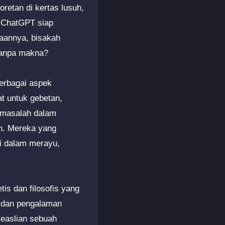
retan di kertas lusuh,
n ChatGPT siap
yaannya, bisakah
tanpa makna?
erbagai aspek
t untuk gebetan,
 masalah dalam
ah. Mereka yang
i dalam merayu,
is dan filosofis yang
, dan pengalaman
keaslian sebuah