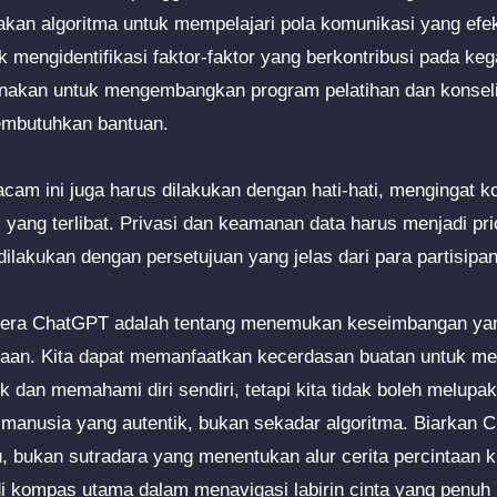
akan algoritma untuk mempelajari pola komunikasi yang efe
k mengidentifikasi faktor-faktor yang berkontribusi pada ke
gunakan untuk mengembangkan program pelatihan dan konselin
embutuhkan bantuan.
cam ini juga harus dilakukan dengan hati-hati, mengingat k
di yang terlibat. Privasi dan keamanan data harus menjadi pr
 dilakukan dengan persetujuan yang jelas dari para partisipan
di era ChatGPT adalah tentang menemukan keseimbangan yan
iaan. Kita dapat memanfaatkan kecerdasan buatan untuk me
k dan memahami diri sendiri, tetapi kita tidak boleh melupak
 manusia yang autentik, bukan sekadar algoritma. Biarkan
 bukan sutradara yang menentukan alur cerita percintaan kit
di kompas utama dalam menavigasi labirin cinta yang penuh 