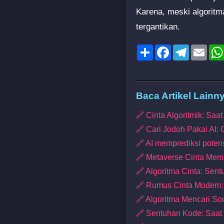
Karena, meski algoritm
tergantikan.
Share
Facebook
Telegram
Emai
Baca Artikel Lainn
🔗 Cinta Algoritmik: Sa
🔗 Cari Jodoh Pakai AI: 
🔗 AI memprediksi potens
🔗 Metaverse Cinta Mem
🔗 Algoritma Cinta: Sent
🔗 Rumus Cinta Modern
🔗 Algoritma Mencari Sou
🔗 Sentuhan Kode: Saat