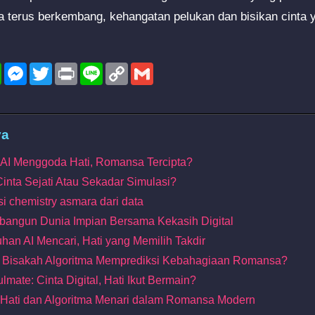
a terus berkembang, kehangatan pelukan dan bisikan cinta 
l
WhatsApp
Messenger
Twitter
Print
Line
Copy
Gmail
Link
ya
at AI Menggoda Hati, Romansa Tercipta?
Cinta Sejati Atau Sekadar Simulasi?
i chemistry asmara dari data
bangun Dunia Impian Bersama Kekasih Digital
uhan AI Mencari, Hati yang Memilih Takdir
: Bisakah Algoritma Memprediksi Kebahagiaan Romansa?
lmate: Cinta Digital, Hati Ikut Bermain?
 Hati dan Algoritma Menari dalam Romansa Modern