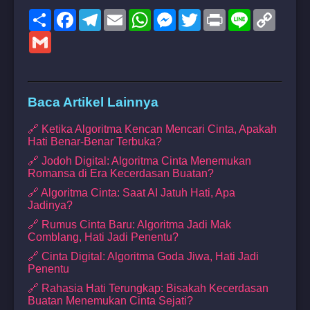
Share
Facebook
Telegram
Email
WhatsApp
Messenger
Twitter
Print
Line
Copy
Link
Gmail
Baca Artikel Lainnya
🔗 Ketika Algoritma Kencan Mencari Cinta, Apakah
Hati Benar-Benar Terbuka?
🔗 Jodoh Digital: Algoritma Cinta Menemukan
Romansa di Era Kecerdasan Buatan?
🔗 Algoritma Cinta: Saat AI Jatuh Hati, Apa
Jadinya?
🔗 Rumus Cinta Baru: Algoritma Jadi Mak
Comblang, Hati Jadi Penentu?
🔗 Cinta Digital: Algoritma Goda Jiwa, Hati Jadi
Penentu
🔗 Rahasia Hati Terungkap: Bisakah Kecerdasan
Buatan Menemukan Cinta Sejati?