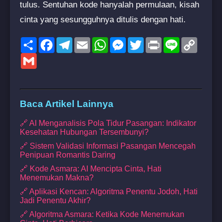
tulus. Sentuhan kode hanyalah permulaan, kisah
cinta yang sesungguhnya ditulis dengan hati.
Share
Facebook
Telegram
Email
WhatsApp
Messenger
Twitter
Print
Line
Copy
Link
Gmail
Baca Artikel Lainnya
🔗 AI Menganalisis Pola Tidur Pasangan: Indikator
Kesehatan Hubungan Tersembunyi?
🔗 Sistem Validasi Informasi Pasangan Mencegah
Penipuan Romantis Daring
🔗 Kode Asmara: AI Mencipta Cinta, Hati
Menemukan Makna?
🔗 Aplikasi Kencan: Algoritma Penentu Jodoh, Hati
Jadi Penentu Akhir?
🔗 Algoritma Asmara: Ketika Kode Menemukan