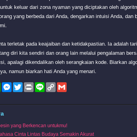
 untuk keluar dari zona nyaman yang diciptakan oleh algorit
rang yang berbeda dari Anda, dengarkan intuisi Anda, dan b
mi.
nta terletak pada keajaiban dan ketidakpastian. Ia adalah tar
ntang diri kita sendiri dan orang lain melalui pengalaman be
iksi, apalagi dikendalikan oleh serangkaian kode. Biarkan a
, namun biarkan hati Anda yang menari.
l
WhatsApp
Messenger
Twitter
Print
Line
Copy
Gmail
Link
ya
Mesin yang Berkencan untukmu!
ahasa Cinta Lintas Budaya Semakin Akurat