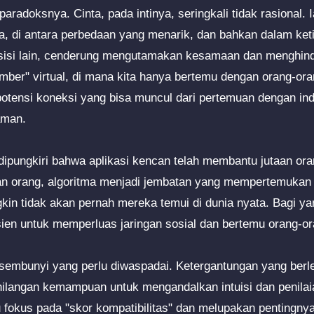
 paradoksnya. Cinta, pada intinya, seringkali tidak rasional. 
ga, di antara perbedaan yang menarik, dan bahkan dalam k
 sisi lain, cenderung mengutamakan kesamaan dan menghindar
ber" virtual, di mana kita hanya bertemu dengan orang-or
 potensi koneksi yang bisa muncul dari pertemuan dengan in
aman.
t dipungkiri bahwa aplikasi kencan telah membantu jutaan 
an orang, algoritma menjadi jembatan yang mempertemuka
kin tidak akan pernah mereka temui di dunia nyata. Bagi yan
sien untuk memperluas jaringan sosial dan bertemu orang-or
embunyi yang perlu diwaspadai. Ketergantungan yang berle
ilangan kemampuan untuk mengandalkan intuisi dan penilaian
u fokus pada "skor kompatibilitas" dan melupakan pentingny