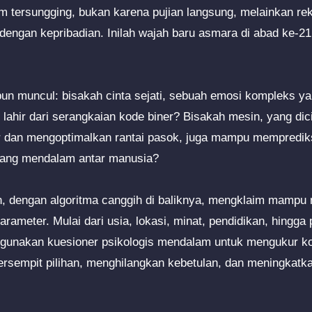
m tersungging, bukan karena pujian langsung, melainkan re
 dengan kepribadian. Inilah wajah baru asmara di abad ke-21
n muncul: bisakah cinta sejati, sebuah emosi kompleks ya
r lahir dari serangkaian kode biner? Bisakah mesin, yang di
r dan mengoptimalkan rantai pasok, juga mampu mempredik
 yang mendalam antar manusia?
n, dengan algoritma canggih di baliknya, mengklaim mampu
rameter. Mulai dari usia, lokasi, minat, pendidikan, hingga 
unakan kuesioner psikologis mendalam untuk mengukur komp
ersempit pilihan, menghilangkan kebetulan, dan meningkat