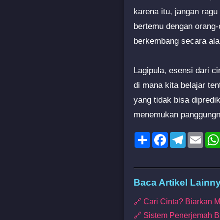
karena itu, jangan ragu
bertemu dengan orang-o
berkembang secara ala
Lagipula, esensi dari ci
di mana kita belajar te
yang tidak bisa dipred
menemukan panggungnya
Share
Facebook
Telegram
Emai
Baca Artikel Lainn
🔗 Cari Cinta? Biarkan 
🔗 Sistem Penerjemah B