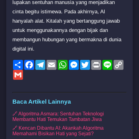
lupakan sentuhan manusia yang menjadikan
cinta begitu istimewa. Pada akhirnya, AI
hanyalah alat. Kitalah yang bertanggung jawab
untuk menggunakannya dengan bijak dan
membangun hubungan yang bermakna di dunia
digital ini.
Share
Facebook
Telegram
Email
WhatsApp
Messenger
Twitter
Print
Line
Copy
Link
Gmail
Baca Artikel Lainnya
🔗 Algoritma Asmara: Sentuhan Teknologi
Membantu Hati Temukan Tambatan Jiwa
🔗 Kencan Dibantu AI: Akankah Algoritma
Memahami Bisikan Hati yang Sejati?