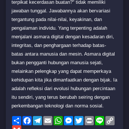
terpikat kecerdasan buatan?" tidak memiliki
jawaban tunggal. Jawabannya akan bervariasi
tergantung pada nilai-nilai, keyakinan, dan
pengalaman individu. Yang terpenting adalah
menjalani asmara digital dengan kesadaran diri,
integritas, dan penghargaan terhadap batas-
batas antara manusia dan mesin. Asmara digital
bukan pengganti hubungan manusia sejati,
melainkan pelengkap yang dapat memperkaya
kehidupan kita jika dimanfaatkan dengan bijak. Ia
adalah refleksi dari evolusi hubungan percintaan
itu sendiri, yang terus berubah seiring dengan
perkembangan teknologi dan norma sosial.
Share
Facebook
Telegram
Email
WhatsApp
Messenger
Twitter
Print
Line
Copy
Link
Gmail