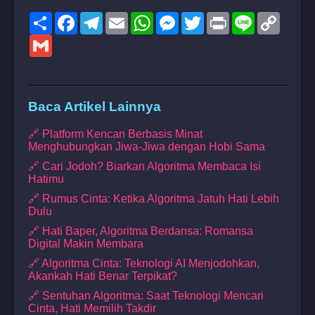
Share
Facebook
Telegram
Email
WhatsApp
Messenger
Twitter
Print
Line
Copy
Link
Gmail
Baca Artikel Lainnya
🔗 Platform Kencan Berbasis Minat
Menghubungkan Jiwa-Jiwa dengan Hobi Sama
🔗 Cari Jodoh? Biarkan Algoritma Membaca Isi
Hatimu
🔗 Rumus Cinta: Ketika Algoritma Jatuh Hati Lebih
Dulu
🔗 Hati Baper, Algoritma Berdansa: Romansa
Digital Makin Membara
🔗 Algoritma Cinta: Teknologi AI Menjodohkan,
Akankah Hati Benar Terpikat?
🔗 Sentuhan Algoritma: Saat Teknologi Mencari
Cinta, Hati Memilih Takdir