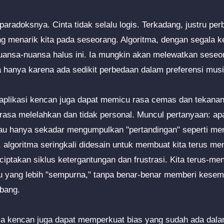
 paradoksnya. Cinta tidak selalu logis. Terkadang, justru pe
g menarik kita pada seseorang. Algoritma, dengan segala 
uansa-nuansa halus ini. Ia mungkin akan melewatkan sese
a hanya karena ada sedikit perbedaan dalam preferensi musik
 aplikasi kencan juga dapat memicu rasa cemas dan tekana
 terasa melelahkan dan tidak personal. Muncul pertanyaan: a
atau hanya sekadar mengumpulkan "pertandingan" seperti m
, algoritma seringkali didesain untuk membuat kita terus me
ciptakan siklus ketergantungan dan frustrasi. Kita terus-m
tu yang lebih "sempurna," tanpa benar-benar memberi kese
bang.
itma kencan juga dapat memperkuat bias yang sudah ada dal