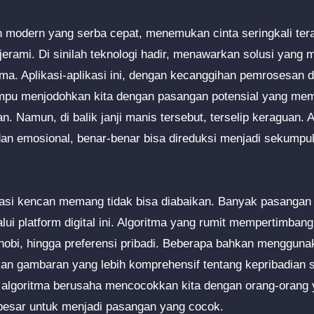
n modern yang serba cepat, menemukan cinta seringkali ter
rami. Di sinilah teknologi hadir, menawarkan solusi yang m
tma. Aplikasi-aplikasi ini, dengan kecanggihan pemrosesan 
u menjodohkan kita dengan pasangan potensial yang memili
an. Namun, di balik janji manis tersebut, terselip keraguan. 
an emosional, benar-benar bisa direduksi menjadi sekumpul
ikasi kencan memang tidak bisa diabaikan. Banyak pasang
ui platform digital ini. Algoritma yang rumit mempertimbang
, hobi, hingga preferensi pribadi. Beberapa bahkan mengguna
kan gambaran yang lebih komprehensif tentang kepribadian
, algoritma berusaha mencocokkan kita dengan orang-orang y
besar untuk menjadi pasangan yang cocok.