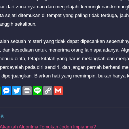
uar dari zona nyaman dan menjelajahi kemungkinan-kemungk
ta sejati ditemukan di tempat yang paling tidak terduga, jauh
anggih sekalipun.
dalah sebuah misteri yang tidak dapat dipecahkan sepenuh
, dan kesediaan untuk menerima orang lain apa adanya. Al
enuju cinta, tetapi kitalah yang harus melangkah dan menja
 percayalah pada diri sendiri, dan jangan pernah berhenti me
uk diperjuangkan. Biarkan hati yang memimpin, bukan hanya 
l
WhatsApp
Messenger
Twitter
Print
Line
Copy
Gmail
Link
ya
I: Akankah Algoritma Temukan Jodoh Impianmu?