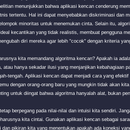
elitian menunjukkan bahwa aplikasi kencan cenderung memp
tnis tertentu. Hal ini dapat menyebabkan diskriminasi dan
elompok minoritas untuk menemukan cinta. Selain itu, algor
deal kecantikan yang tidak realistis, membuat pengguna mer
engubah diri mereka agar lebih "cocok" dengan kriteria yan
arusnya kita memandang algoritma kencan? Apakah ia adal
, atau hanya sekadar ilusi yang menjanjikan kebahagiaan 
ngah-tengah. Aplikasi kencan dapat menjadi cara yang efekti
rtemu dengan orang-orang baru yang mungkin tidak akan kita
ting untuk diingat bahwa algoritma hanyalah alat, bukan pen
etap berpegang pada nilai-nilai dan intuisi kita sendiri. Jan
harusnya kita cintai. Gunakan aplikasi kencan sebagai sa
ati dan pikiran kita yang menentukan apakah ada koneksi yang 