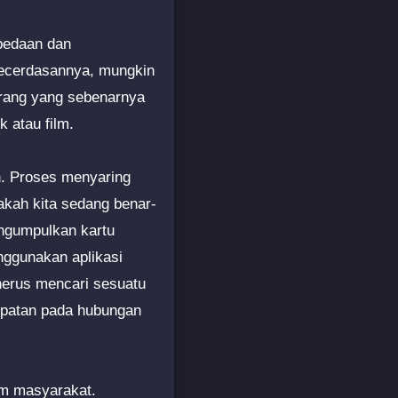
rbedaan dan
kecerdasannya, mungkin
orang yang sebenarnya
 atau film.
n. Proses menyaring
pakah kita sedang benar-
engumpulkan kartu
nggunakan aplikasi
enerus mencari sesuatu
mpatan pada hubungan
am masyarakat.