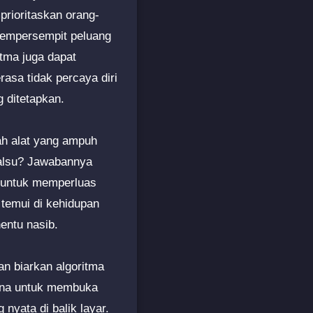
rioritaskan orang-
 mempersempit peluang
itma juga dapat
asa tidak percaya diri
g ditetapkan.
ah alat yang ampuh
palsu? Jawabannya
f untuk memperluas
 temui di kehidupan
entu nasib.
gan biarkan algoritma
rana untuk membuka
nyata di balik layar.