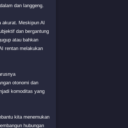
ndalam dan langgeng.
 akurat. Meskipun AI
ubjektif dan bergantung
 gugup atau bahkan
AI rentan melakukan
harusnya
angan otonomi dan
enjadi komoditas yang
embantu kita menemukan
k membangun hubungan