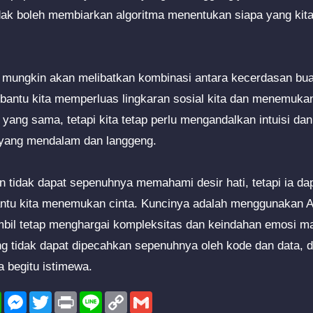
dak boleh membiarkan algoritma menentukan siapa yang kita
mungkin akan melibatkan kombinasi antara kecerdasan buat
bantu kita memperluas lingkaran sosial kita dan menemuka
i yang sama, tetapi kita tetap perlu mengandalkan intuisi dan
ang mendalam dan langgeng.
n tidak dapat sepenuhnya memahami desir hati, tetapi ia dap
tu kita menemukan cinta. Kuncinya adalah menggunakan AI
bil tetap menghargai kompleksitas dan keindahan emosi ma
ang tidak dapat dipecahkan sepenuhnya oleh kode dan data, 
 begitu istimewa.
l
WhatsApp
Messenger
Twitter
Print
Line
Copy
Gmail
Link