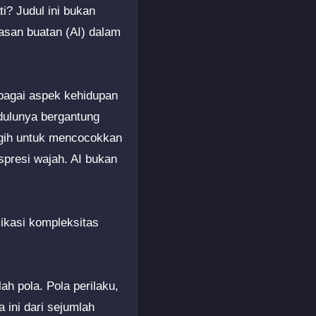
i? Judul ini bukan
asan buatan (AI) dalam
rbagai aspek kehidupan
 dulunya bergantung
ggih untuk mencocokkan
spresi wajah. AI bukan
ikasi kompleksitas
h pola. Pola perilaku,
a ini dari sejumlah