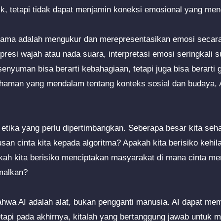
stik, tetapi tidak dapat menjamin koneksi emosional yang me
utama adalah mengukur dan merepresentasikan emosi secara
resi wajah atau nada suara, interpretasi emosi seringkali s
enyuman bisa berarti kebahagiaan, tetapi juga bisa berarti
aman yang mendalam tentang konteks sosial dan budaya, 
h etika yang perlu dipertimbangkan. Seberapa besar kita se
n cinta kita kepada algoritma? Apakah kita berisiko kehil
pakah kita berisiko menciptakan masyarakat di mana cinta m
imalkan?
bahwa AI adalah alat, bukan pengganti manusia. AI dapat m
etapi pada akhirnya, kitalah yang bertanggung jawab untu