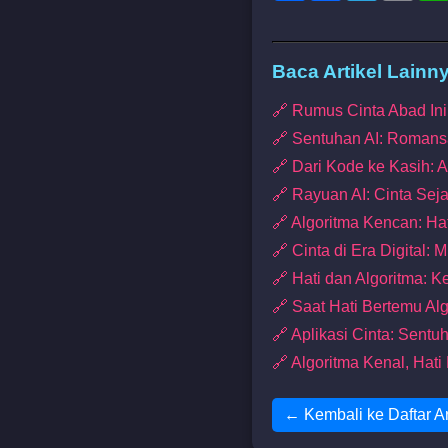
Baca Artikel Lainn
🔗 Rumus Cinta Abad Ini
🔗 Sentuhan AI: Roman
🔗 Dari Kode ke Kasih: A
🔗 Rayuan AI: Cinta Sej
🔗 Algoritma Kencan: Hat
🔗 Cinta di Era Digital
🔗 Hati dan Algoritma: K
🔗 Saat Hati Bertemu A
🔗 Aplikasi Cinta: Sent
🔗 Algoritma Kenal, Hat
← Kembali ke Daftar Ar