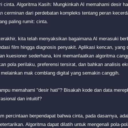
i cinta. Algoritma Kasih: Mungkinkah AI memahami desir hat
an cerminan dari perdebatan kompleks tentang peran kecerd
g paling rumit: cinta.
erakhir, kita telah menyaksikan bagaimana AI merasuki be
ndasi film hingga diagnosis penyakit. Aplikasi kencan, yang
dan kuesioner sederhana, kini memanfaatkan algoritma can
 pola perilaku, preferensi tersirat, dan bahkan analisis ek
u, melainkan mak comblang digital yang semakin canggih.
mpu memahami "desir hati"? Bisakah kode dan data merepl
asional dan intuitif?
m percintaan berpendapat bahwa cinta, pada dasarnya, adala
etertarikan. Algoritma dapat dilatih untuk mengenali pola-pol