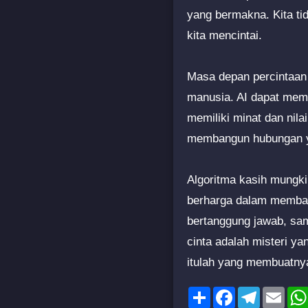
yang bermakna. Kita ti
kita mencintai.
Masa depan percintaan 
manusia. AI dapat mem
memiliki minat dan nila
membangun hubungan y
Algoritma kasih mungki
berharga dalam memban
bertanggung jawab, sam
cinta adalah misteri y
itulah yang membuatnya
Share
Facebook
Telegram
Emai