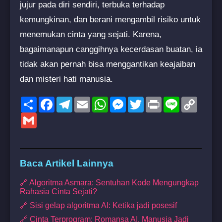
jujur pada diri sendiri, terbuka terhadap
kemungkinan, dan berani mengambil risiko untuk
menemukan cinta yang sejati. Karena,
bagaimanapun canggihnya kecerdasan buatan, ia
tidak akan pernah bisa menggantikan keajaiban
dan misteri hati manusia.
Share
Facebook
Telegram
Email
WhatsApp
Messenger
Twitter
Print
Line
Copy
Link
Gmail
Baca Artikel Lainnya
🔗 Algoritma Asmara: Sentuhan Kode Mengungkap
Rahasia Cinta Sejati?
🔗 Sisi gelap algoritma AI: Ketika jadi posesif
🔗 Cinta Terprogram: Romansa AI, Manusia Jadi