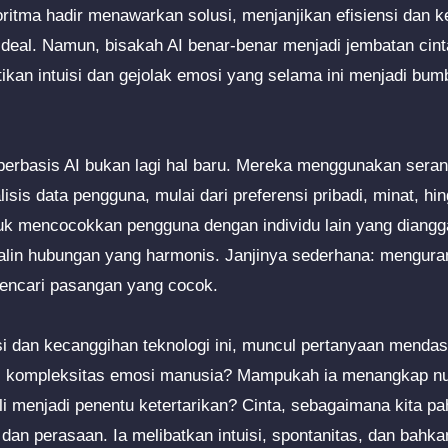
goritma hadir menawarkan solusi, menjanjikan efisiensi dan 
eal. Namun, bisakah AI benar-benar menjadi jembatan cint
kan intuisi dan gejolak emosi yang selama ini menjadi bu
 berbasis AI bukan lagi hal baru. Mereka menggunakan seran
sis data pengguna, mulai dari preferensi pribadi, minat, hin
tuk mencocokkan pengguna dengan individu lain yang diang
alin hubungan yang harmonis. Janjinya sederhana: mengura
encari pasangan yang cocok.
nsi dan kecanggihan teknologi ini, muncul pertanyaan mendas
 kompleksitas emosi manusia? Mampukah ia menangkap nu
ali menjadi penentu ketertarikan? Cinta, sebagaimana kita p
 dan perasaan. Ia melibatkan intuisi, spontanitas, dan bah