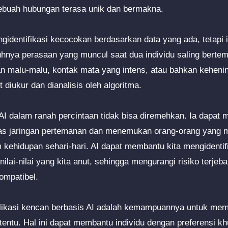
ebuah hubungan terasa unik dan bermakna.
identifikasi kecocokan berdasarkan data yang ada, tetapi
ya perasaan yang muncul saat dua individu saling bertemu
n malu-malu, kontak mata yang intens, atau bahkan kehen
t diukur dan dianalisis oleh algoritma.
AI dalam ranah percintaan tidak bisa diremehkan. Ia dapat m
uas jaringan pertemanan dan menemukan orang-orang yang m
m kehidupan sehari-hari. AI dapat membantu kita mengidentif
ilai-nilai yang kita anut, sehingga mengurangi risiko terj
kompatibel.
plikasi kencan berbasis AI adalah kemampuannya untuk memfi
rtentu. Hal ini dapat membantu individu dengan preferensi k