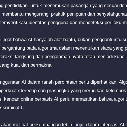
kang pendidikan, untuk menemukan pasangan yang sesuai deng
pat membantu mengurangi praktik penipuan dan penyalahguna
emverifikasi identitas pengguna dan mendeteksi perilaku 
ingat bahwa AI hanyalah alat bantu, bukan pengganti intuisi 
a bergantung pada algoritma dalam menentukan siapa yang 
nteraksi langsung dan pengalaman nyata tetap menjadi kunc
ang kuat dan bermakna.
penggunaan AI dalam ranah percintaan perlu diperhatikan. Alg
mperkuat stereotip dan prasangka yang merugikan kelompok 
si kencan online berbasis AI perlu memastikan bahwa algori
skriminatif.
 akan melihat perkembangan lebih lanjut dalam integrasi AI