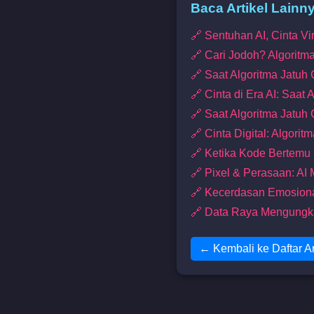
Baca Artikel Lainn
🔗 Sentuhan AI, Cinta V
🔗 Cari Jodoh? Algoritm
🔗 Saat Algoritma Jatuh
🔗 Cinta di Era AI: Saat 
🔗 Saat Algoritma Jatuh 
🔗 Cinta Digital: Algor
🔗 Ketika Kode Bertemu 
🔗 Pixel & Perasaan: AI
🔗 Kecerdasan Emosion
🔗 Data Raya Mengungk
← Kembali ke Daftar Ar