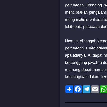
percintaan. Teknologi s
menciptakan pengalaman 
menganalisis bahasa t
lebih baik perasaan dan
Namun, di tengah kemaj
percintaan. Cinta adal
apa adanya. AI dapat m
bertanggung jawab unt
memang dapat mempermu
kebahagiaan dalam perc
Share
Facebook
Telegram
Emai