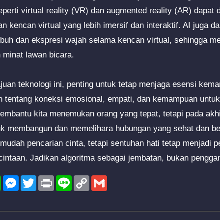
eperti virtual reality (VR) dan augmented reality (AR) dapat
kencan virtual yang lebih imersif dan interaktif. AI juga d
ubuh dan ekspresi wajah selama kencan virtual, sehingga 
 minat lawan bicara.
uan teknologi ini, penting untuk tetap menjaga esensi kem
ah tentang koneksi emosional, empati, dan kemampuan untuk
embantu kita menemukan orang yang tepat, tetapi pada akhi
uk membangun dan memelihara hubungan yang sehat dan be
dah pencarian cinta, tetapi sentuhan hati tetap menjadi 
intaan. Jadikan algoritma sebagai jembatan, bukan penggan
l
WhatsApp
Messenger
Twitter
Print
Line
Copy
Gmail
Link