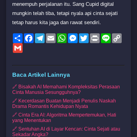
menempuh perjalanan itu. Sang Cupid digital
mungkin telah tiba, tetapi nyala api cinta sejati
tetap harus kita jaga dan rawat sendiri.
Share
Facebook
Telegram
Email
WhatsApp
Messenger
Twitter
Print
Line
Copy
Link
Gmail
Baca Artikel Lainnya
🔗 Bisakah AI Memahami Kompleksitas Perasaan
Cinta Manusia Sesungguhnya?
🔗 Kecerdasan Buatan Menjadi Penulis Naskah
Drama Romantis Kehidupan Nyata
🔗 Cinta Era AI: Algoritma Mempertemukan, Hati
yang Menentukan
🔗 Sentuhan AI di Layar Kencan: Cinta Sejati atau
Sekadar Angka?