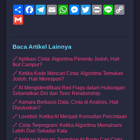
Share
Facebook
Telegram
Email
WhatsApp
Messenger
Twitter
Print
Line
Copy
Link
Gmail
Baca Artikel Lainnya
🔗 Aplikasi Cinta: Algoritma Penentu Jodoh, Hati
Ikut Campur?
🔗 Ketika Kode Mencari Cinta: Algoritma Temukan
Jodoh, Hati Merespon?
🔗 AI Mengidentifikasi Red Flags dalam Hubungan:
Selamatkan Diri dari Toxic Relationship.
🔗 Asmara Berbasis Data: Cinta di Analisis, Hati
Diputuskan?
🔗 Lovebot: Ketika AI Menjadi Konsultan Percintaan
🔗 Cinta Terprogram: Ketika Algoritma Memahami
Lebih Dari Sekadar Kata
🔗 Aplikasi Kencan: Sentuhan AI Bantu Cari Cinta,