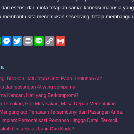
t, dan esensi dari cinta tetaplah sama: koneksi manusia yan
a membantu kita menemukan seseorang, tetapi membangun c
l
WhatsApp
Messenger
Twitter
Print
Line
Copy
Gmail
Link
ya
ng: Bisakah Hati Jatuh Cinta Pada Sentuhan AI?
sia dan pasangan AI yang sempurna
ritma Kencan, Hati yang Berkompromi?
itma Temukan, Hati Merasakan, Masa Depan Menentukan
I: Mengungkap Perasaan Tersembunyi dari Pasangan Anda.
Impian: Personalisasi Romansa Hingga Detail Terkecil.
akah Cinta Sejati Lahir Dari Kode?