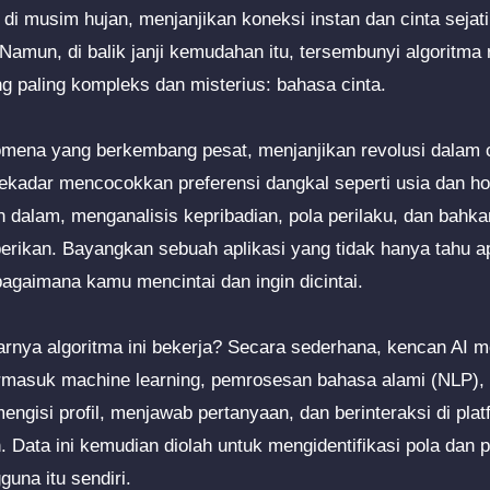
di musim hujan, menjanjikan koneksi instan dan cinta sejat
 Namun, di balik janji kemudahan itu, tersembunyi algoritma
 paling kompleks dan misterius: bahasa cinta.
mena yang berkembang pesat, menjanjikan revolusi dalam c
ekadar mencocokkan preferensi dangkal seperti usia dan hobi
h dalam, menganalisis kepribadian, pola perilaku, dan bahk
 berikan. Bayangkan sebuah aplikasi yang tidak hanya tahu 
agaimana kamu mencintai dan ingin dicintai.
arnya algoritma ini bekerja? Secara sederhana, kencan AI
termasuk machine learning, pemrosesan bahasa alami (NLP), 
engisi profil, menjawab pertanyaan, dan berinteraksi di pl
 Data ini kemudian diolah untuk mengidentifikasi pola dan 
guna itu sendiri.