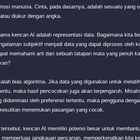
osi manusia. Cinta, pada dasarnya, adalah sesuatu yang or
 atau diukur dengan angka.
tama kencan AI adalah representasi data. Bagaimana kita 
alaman subjektif menjadi data yang dapat diproses oleh k
pat memahami arti dari sebuah tatapan mata yang penuh ka
kan?
salah bias algoritma. Jika data yang digunakan untuk melatih
entu, maka hasil pencocokan juga akan terpengaruh. Misalny
ng didominasi oleh preferensi tertentu, maka pengguna denga
kesulitan menemukan pasangan yang cocok.
n tersebut, kencan AI memiliki potensi besar untuk memba
pat memperluas jangkauan pencarian, memperkenalkan kita 