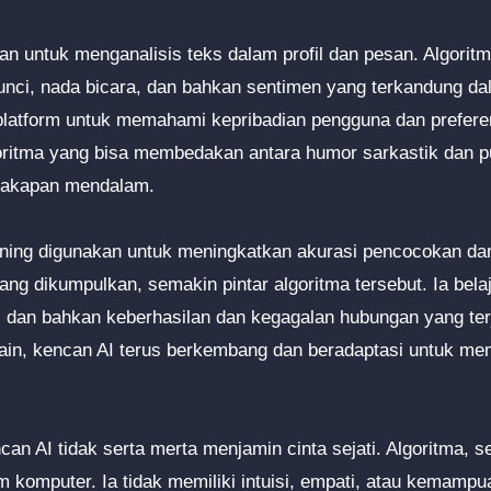
an untuk menganalisis teks dalam profil dan pesan. Algorit
kunci, nada bicara, dan bahkan sentimen yang terkandung da
platform untuk memahami kepribadian pengguna dan prefere
itma yang bisa membedakan antara humor sarkastik dan puj
rcakapan mendalam.
arning digunakan untuk meningkatkan akurasi pencocokan dar
g dikumpulkan, semakin pintar algoritma tersebut. Ia belaja
 dan bahkan keberhasilan dan kegagalan hubungan yang terja
lain, kencan AI terus berkembang dan beradaptasi untuk me
an AI tidak serta merta menjamin cinta sejati. Algoritma, 
m komputer. Ia tidak memiliki intuisi, empati, atau kemam