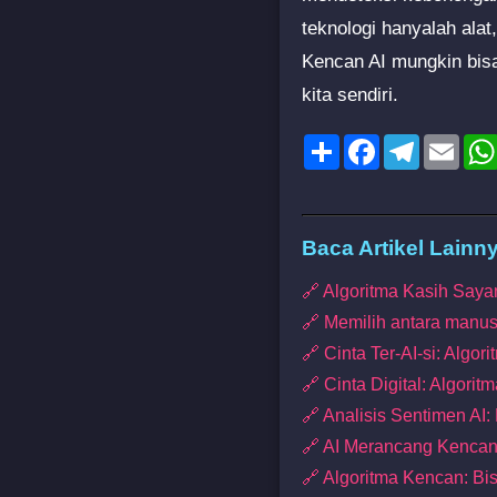
teknologi hanyalah ala
Kencan AI mungkin bis
kita sendiri.
Share
Facebook
Telegram
Emai
Baca Artikel Lainn
🔗 Algoritma Kasih Saya
🔗 Memilih antara manu
🔗 Cinta Ter-AI-si: Algo
🔗 Cinta Digital: Algor
🔗 Analisis Sentimen A
🔗 AI Merancang Kencan 
🔗 Algoritma Kencan: Bis