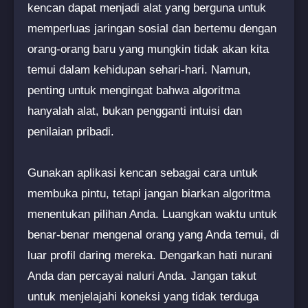
kencan dapat menjadi alat yang berguna untuk
memperluas jaringan sosial dan bertemu dengan
orang-orang baru yang mungkin tidak akan kita
temui dalam kehidupan sehari-hari. Namun,
penting untuk mengingat bahwa algoritma
hanyalah alat, bukan pengganti intuisi dan
penilaian pribadi.
Gunakan aplikasi kencan sebagai cara untuk
membuka pintu, tetapi jangan biarkan algoritma
menentukan pilihan Anda. Luangkan waktu untuk
benar-benar mengenal orang yang Anda temui, di
luar profil daring mereka. Dengarkan hati nurani
Anda dan percayai naluri Anda. Jangan takut
untuk menjelajahi koneksi yang tidak terduga