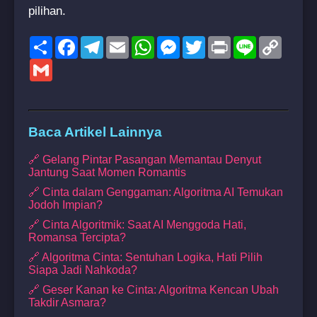
pilihan.
Share
Facebook
Telegram
Email
WhatsApp
Messenger
Twitter
Print
Line
Copy
Link
Gmail
Baca Artikel Lainnya
🔗 Gelang Pintar Pasangan Memantau Denyut
Jantung Saat Momen Romantis
🔗 Cinta dalam Genggaman: Algoritma AI Temukan
Jodoh Impian?
🔗 Cinta Algoritmik: Saat AI Menggoda Hati,
Romansa Tercipta?
🔗 Algoritma Cinta: Sentuhan Logika, Hati Pilih
Siapa Jadi Nahkoda?
🔗 Geser Kanan ke Cinta: Algoritma Kencan Ubah
Takdir Asmara?