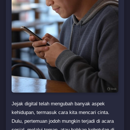
Jejak digital telah mengubah banyak aspek
kehidupan, termasuk cara kita mencari cinta.
Dulu, pertemuan jodoh mungkin terjadi di acara
sosial, melalui teman, atau bahkan kebetulan di