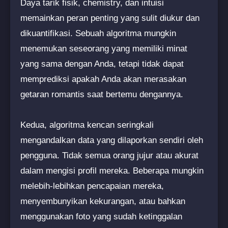
Daya tarik fisik, chemistry, dan intuisi
memainkan peran penting yang sulit diukur dan
dikuantifikasi. Sebuah algoritma mungkin
menemukan seseorang yang memiliki minat
yang sama dengan Anda, tetapi tidak dapat
memprediksi apakah Anda akan merasakan
getaran romantis saat bertemu dengannya.
Kedua, algoritma kencan seringkali
mengandalkan data yang dilaporkan sendiri oleh
pengguna. Tidak semua orang jujur atau akurat
dalam mengisi profil mereka. Beberapa mungkin
melebih-lebihkan pencapaian mereka,
menyembunyikan kekurangan, atau bahkan
menggunakan foto yang sudah ketinggalan