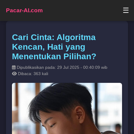
☰
Pacar-AI.com
Cari Cinta: Algoritma
Kencan, Hati yang
Menentukan Pilihan?
Dipublikasikan pada: 29 Jul 2025 - 00:40:09 wib
Dibaca: 363 kali