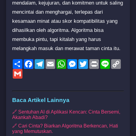
mendalam, kejujuran, dan komitmen untuk saling
mencintai dan menghargai, terlepas dari
kesamaan minat atau skor kompatibilitas yang
dihasilkan oleh algoritma. Algoritma bisa
membuka pintu, tapi kitalah yang harus
melangkah masuk dan merawat taman cinta itu.
Share
Facebook
Telegram
Email
WhatsApp
Messenger
Twitter
Print
Line
Copy
Link
Gmail
Baca Artikel Lainnya
🔗 Sentuhan AI di Aplikasi Kencan: Cinta Bersemi,
Akankah Abadi?
🔗 Cari Cinta? Biarkan Algoritma Berkencan, Hati
yang Memutuskan.